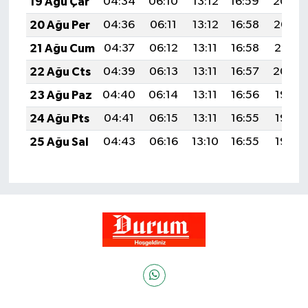
19 Ağu Çar
04:34
06:10
13:12
16:59
20:04
20 Ağu Per
04:36
06:11
13:12
16:58
20:03
21 Ağu Cum
04:37
06:12
13:11
16:58
20:01
22 Ağu Cts
04:39
06:13
13:11
16:57
20:00
23 Ağu Paz
04:40
06:14
13:11
16:56
19:58
24 Ağu Pts
04:41
06:15
13:11
16:55
19:57
25 Ağu Sal
04:43
06:16
13:10
16:55
19:55