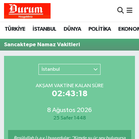
Nöbetçi Eczaneler
TÜRKİYE
İSTANBUL
DÜNYA
POLİTİKA
EKONO
Hava Durumu
Sancaktepe Namaz Vakitleri
Namaz Vakitleri
İstanbul
Trafik Durumu
AKŞAM VAKTİNE KALAN SÜRE
Süper Lig Puan Durumu ve Fikstür
02:43:18
Tüm Manşetler
8 Ağustos 2026
25 Safer 1448
Son Dakika Haberleri
Haber Arşivi
Resûlullah (s.a.v.) buyurdular: “Kimde şu üç şey bulunursa