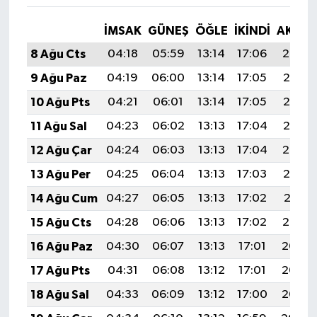
İMSAK
GÜNEŞ
ÖĞLE
İKINDI
AKŞA
8 Ağu Cts
04:18
05:59
13:14
17:06
20:19
9 Ağu Paz
04:19
06:00
13:14
17:05
20:18
10 Ağu Pts
04:21
06:01
13:14
17:05
20:17
11 Ağu Sal
04:23
06:02
13:13
17:04
20:15
12 Ağu Çar
04:24
06:03
13:13
17:04
20:14
13 Ağu Per
04:25
06:04
13:13
17:03
20:13
14 Ağu Cum
04:27
06:05
13:13
17:02
20:11
15 Ağu Cts
04:28
06:06
13:13
17:02
20:10
16 Ağu Paz
04:30
06:07
13:13
17:01
20:08
17 Ağu Pts
04:31
06:08
13:12
17:01
20:07
18 Ağu Sal
04:33
06:09
13:12
17:00
20:06