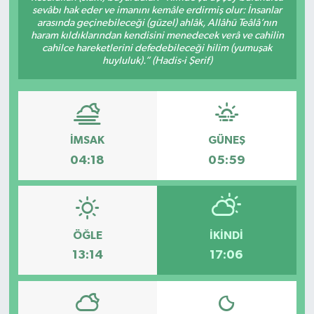
sevâbı hak eder ve imanını kemâle erdirmiş olur: İnsanlar
arasında geçinebileceği (güzel) ahlâk, Allâhü Teâlâ’nın
haram kıldıklarından kendisini menedecek verâ ve cahilin
cahilce hareketlerini defedebileceği hilim (yumuşak
huyluluk).” (Hadis-i Şerif)
İMSAK
GÜNEŞ
04:18
05:59
ÖĞLE
İKINDI
13:14
17:06