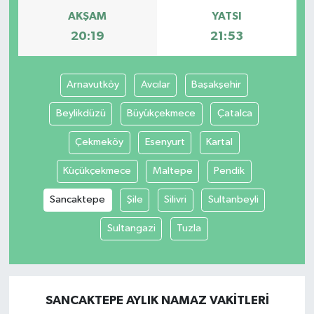
AKŞAM
YATSI
20:19
21:53
Arnavutköy
Avcılar
Başakşehir
Beylikdüzü
Büyükçekmece
Çatalca
Çekmeköy
Esenyurt
Kartal
Küçükçekmece
Maltepe
Pendik
Sancaktepe
Şile
Silivri
Sultanbeyli
Sultangazi
Tuzla
SANCAKTEPE AYLIK NAMAZ VAKITLERI