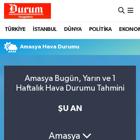
Nöbetçi Eczaneler
TÜRKİYE
İSTANBUL
DÜNYA
POLİTİKA
EKONO
Hava Durumu
Amasya Hava Durumu
Namaz Vakitleri
Trafik Durumu
Amasya Bugün, Yarın ve 1
Haftalık Hava Durumu Tahmini
Süper Lig Puan Durumu ve Fikstür
Tüm Manşetler
ŞU AN
Son Dakika Haberleri
Amasya
Haber Arşivi