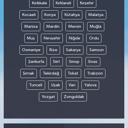
Kırıkkale
Kırklareli
Kırşehir
Kocaeli
Konya
Kütahya
Malatya
Manisa
Mardin
Mersin
Muğla
Muş
Nevşehir
Niğde
Ordu
Osmaniye
Rize
Sakarya
Samsun
Şanlıurfa
Siirt
Sinop
Sivas
Şırnak
Tekirdağ
Tokat
Trabzon
Tunceli
Uşak
Van
Yalova
Yozgat
Zonguldak