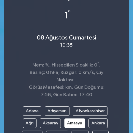
°
1
08 Ağustos Cumartesi
10:35
°
Nem: %, Hissedilen Sıcaklık: 0
,
Basınç: 0 hPa, Rüzgar: 0 km/s, Çiy
Noktası: ,
Görüş Mesafesi: km, Gün Doğumu:
7:56, Gün Batımı: 17:40
Adana
Adıyaman
Afyonkarahisar
Ağrı
Aksaray
Amasya
Ankara