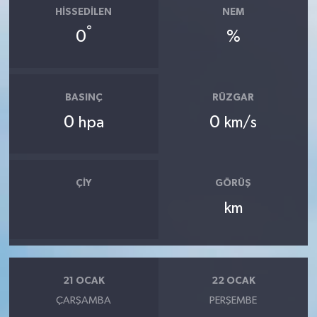
HISSEDILEN
NEM
°
0
%
BASINÇ
RÜZGAR
0
0
hpa
km/s
ÇIY
GÖRÜŞ
km
21 OCAK
22 OCAK
ÇARŞAMBA
PERŞEMBE