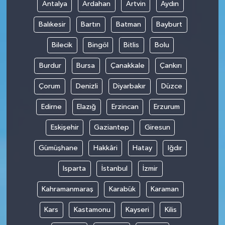
Antalya
Ardahan
Artvin
Aydın
Balıkesir
Bartın
Batman
Bayburt
Bilecik
Bingöl
Bitlis
Bolu
Burdur
Bursa
Çanakkale
Çankırı
Çorum
Denizli
Diyarbakır
Düzce
Edirne
Elazığ
Erzincan
Erzurum
Eskişehir
Gaziantep
Giresun
Gümüşhane
Hakkâri
Hatay
Iğdır
Isparta
İstanbul
İzmir
Kahramanmaraş
Karabük
Karaman
Kars
Kastamonu
Kayseri
Kilis