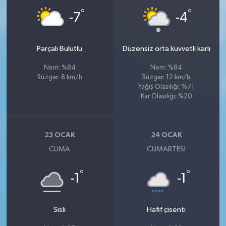
°
°
-7
-4
Parçalı Bulutlu
Düzensiz orta kuvvetli karlı
Nem: %84
Nem: %84
Rüzgar: 8 km/h
Rüzgar: 12 km/h
Yağış Olasılığı: %71
Kar Olasılığı: %20
23 OCAK
24 OCAK
CUMA
CUMARTESI
°
°
-1
-1
Sisli
Hafif çisenti