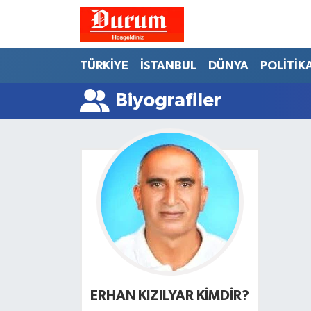
Nöbetçi Eczaneler
TÜRKİYE
İSTANBUL
DÜNYA
POLİTİK
Hava Durumu
Biyografiler
Namaz Vakitleri
Trafik Durumu
Süper Lig Puan Durumu ve Fikstür
Tüm Manşetler
Son Dakika Haberleri
ERHAN KIZILYAR KİMDİR?
Haber Arşivi