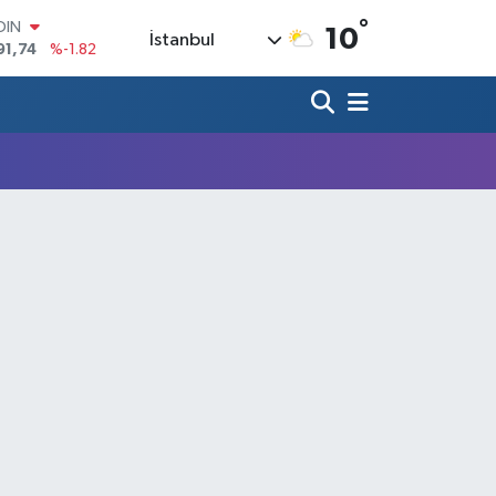
°
OIN
10
İstanbul
91,74
%-1.82
AR
3620
%0.02
O
8690
%0.19
LİN
0380
%0.18
TIN
2,09000
%0.19
100
98,00
%0