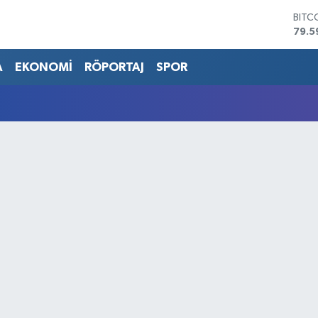
BITC
79.5
DOL
45,4
A
EKONOMİ
RÖPORTAJ
SPOR
EUR
53,3
STER
61,6
G.AL
686
BİST
14.5