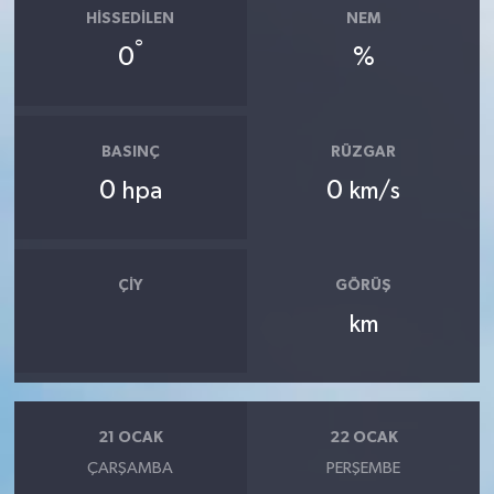
HISSEDILEN
NEM
°
0
%
BASINÇ
RÜZGAR
0
0
hpa
km/s
ÇIY
GÖRÜŞ
km
21 OCAK
22 OCAK
ÇARŞAMBA
PERŞEMBE