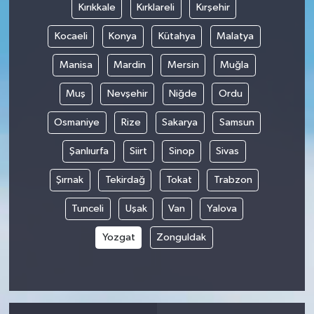
Kırıkkale
Kırklareli
Kırşehir
Kocaeli
Konya
Kütahya
Malatya
Manisa
Mardin
Mersin
Muğla
Muş
Nevşehir
Niğde
Ordu
Osmaniye
Rize
Sakarya
Samsun
Şanlıurfa
Siirt
Sinop
Sivas
Şırnak
Tekirdağ
Tokat
Trabzon
Tunceli
Uşak
Van
Yalova
Yozgat
Zonguldak