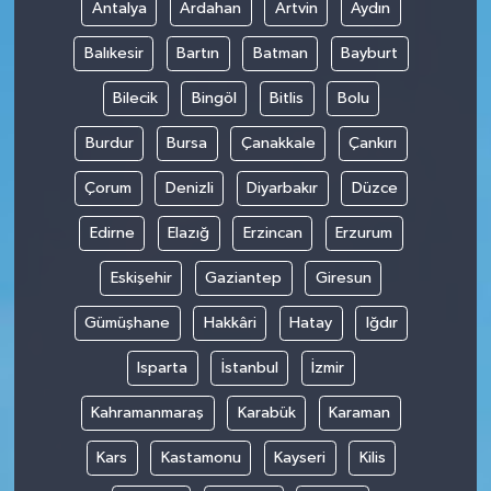
Antalya
Ardahan
Artvin
Aydın
Balıkesir
Bartın
Batman
Bayburt
Bilecik
Bingöl
Bitlis
Bolu
Burdur
Bursa
Çanakkale
Çankırı
Çorum
Denizli
Diyarbakır
Düzce
Edirne
Elazığ
Erzincan
Erzurum
Eskişehir
Gaziantep
Giresun
Gümüşhane
Hakkâri
Hatay
Iğdır
Isparta
İstanbul
İzmir
Kahramanmaraş
Karabük
Karaman
Kars
Kastamonu
Kayseri
Kilis