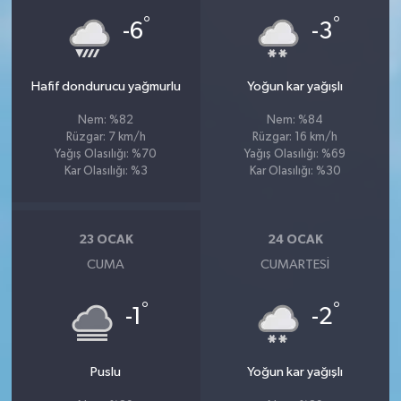
°
°
-6
-3
Hafif dondurucu yağmurlu
Yoğun kar yağışlı
Nem: %82
Nem: %84
Rüzgar: 7 km/h
Rüzgar: 16 km/h
Yağış Olasılığı: %70
Yağış Olasılığı: %69
Kar Olasılığı: %3
Kar Olasılığı: %30
23 OCAK
24 OCAK
CUMA
CUMARTESI
°
°
-1
-2
Puslu
Yoğun kar yağışlı