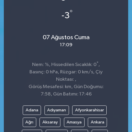
°
-3
07 Ağustos Cuma
17:09
°
Nem: %, Hissedilen Sıcaklık: 0
,
Basınç: 0 hPa, Rüzgar: 0 km/s, Çiy
Noktası: ,
Görüş Mesafesi: km, Gün Doğumu:
7:58, Gün Batımı: 17:46
Adana
Adıyaman
Afyonkarahisar
Ağrı
Aksaray
Amasya
Ankara