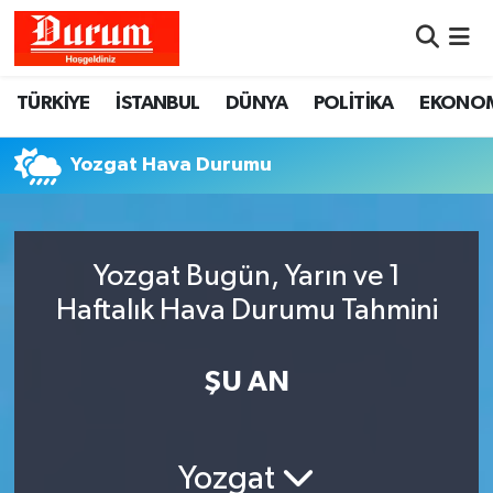
Nöbetçi Eczaneler
TÜRKİYE
İSTANBUL
DÜNYA
POLİTİKA
EKONO
Hava Durumu
Yozgat Hava Durumu
Namaz Vakitleri
Trafik Durumu
Yozgat Bugün, Yarın ve 1
Haftalık Hava Durumu Tahmini
Süper Lig Puan Durumu ve Fikstür
Tüm Manşetler
ŞU AN
Son Dakika Haberleri
Yozgat
Haber Arşivi