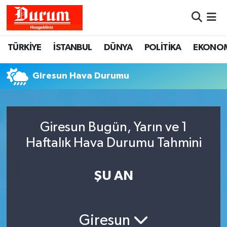
Nöbetçi Eczaneler
TÜRKİYE
İSTANBUL
DÜNYA
POLİTİKA
EKONO
Hava Durumu
Giresun Hava Durumu
Namaz Vakitleri
Trafik Durumu
Giresun Bugün, Yarın ve 1
Haftalık Hava Durumu Tahmini
Süper Lig Puan Durumu ve Fikstür
Tüm Manşetler
ŞU AN
Son Dakika Haberleri
Giresun
Haber Arşivi