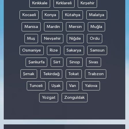
Kırıkkale
Kırklareli
Kırşehir
Kocaeli
Konya
Kütahya
Malatya
Manisa
Mardin
Mersin
Muğla
Muş
Nevşehir
Niğde
Ordu
Osmaniye
Rize
Sakarya
Samsun
Şanlıurfa
Siirt
Sinop
Sivas
Şırnak
Tekirdağ
Tokat
Trabzon
Tunceli
Uşak
Van
Yalova
Yozgat
Zonguldak