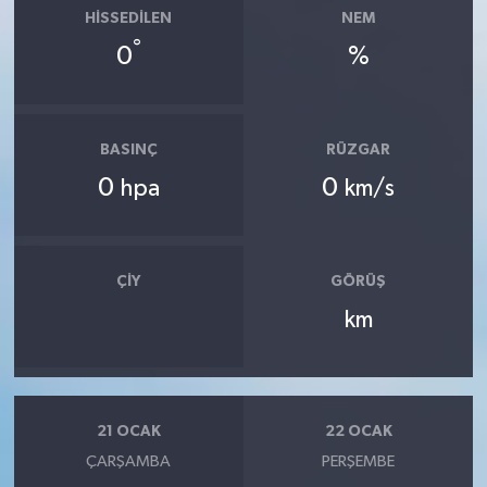
HISSEDILEN
NEM
°
0
%
BASINÇ
RÜZGAR
0
0
hpa
km/s
ÇIY
GÖRÜŞ
km
21 OCAK
22 OCAK
ÇARŞAMBA
PERŞEMBE