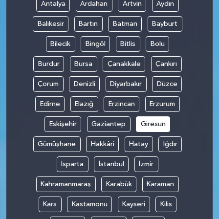
Antalya
Ardahan
Artvin
Aydın
Balıkesir
Bartın
Batman
Bayburt
Bilecik
Bingöl
Bitlis
Bolu
Burdur
Bursa
Çanakkale
Çankırı
Çorum
Denizli
Diyarbakır
Düzce
Edirne
Elazığ
Erzincan
Erzurum
Eskişehir
Gaziantep
Giresun
Gümüşhane
Hakkâri
Hatay
Iğdır
Isparta
İstanbul
İzmir
Kahramanmaraş
Karabük
Karaman
Kars
Kastamonu
Kayseri
Kilis