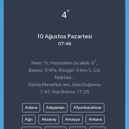
°
4
10 Ağustos Pazartesi
07:46
°
Nem: %, Hissedilen Sıcaklık: 0
,
Basınç: 0 hPa, Rüzgar: 0 km/s, Çiy
Noktası: ,
Görüş Mesafesi: km, Gün Doğumu:
7:47, Gün Batımı: 17:29
Adana
Adıyaman
Afyonkarahisar
Ağrı
Aksaray
Amasya
Ankara