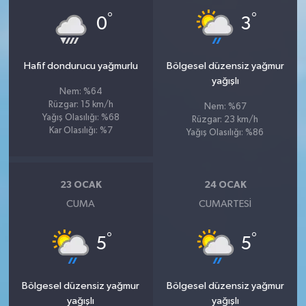
°
°
0
3
Hafif dondurucu yağmurlu
Bölgesel düzensiz yağmur
yağışlı
Nem: %64
Rüzgar: 15 km/h
Nem: %67
Yağış Olasılığı: %68
Rüzgar: 23 km/h
Kar Olasılığı: %7
Yağış Olasılığı: %86
23 OCAK
24 OCAK
CUMA
CUMARTESI
°
°
5
5
Bölgesel düzensiz yağmur
Bölgesel düzensiz yağmur
yağışlı
yağışlı