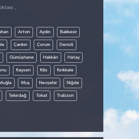
ktası: ,
ahan
Artvin
Aydın
Balıkesir
le
Çankırı
Çorum
Denizli
Gümüşhane
Hakkâri
Hatay
onu
Kayseri
Kilis
Kırıkkale
Muğla
Muş
Nevşehir
Niğde
Tekirdağ
Tokat
Trabzon