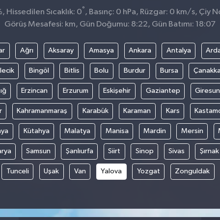
°
 Hissedilen Sıcaklık: 0
, Basınç: 0 hPa, Rüzgar: 0 km/s, Çiy No
Görüş Mesafesi: km, Gün Doğumu: 8:22, Gün Batımı: 18:07
ar
Ağrı
Aksaray
Amasya
Ankara
Antalya
Ard
lecik
Bingöl
Bitlis
Bolu
Burdur
Bursa
Çanakka
ığ
Erzincan
Erzurum
Eskişehir
Gaziantep
Giresun
r
Kahramanmaraş
Karabük
Karaman
Kars
Kastam
nya
Kütahya
Malatya
Manisa
Mardin
Mersin
arya
Samsun
Şanlıurfa
Siirt
Sinop
Sivas
Şırnak
Tunceli
Uşak
Van
Yalova
Yozgat
Zonguldak