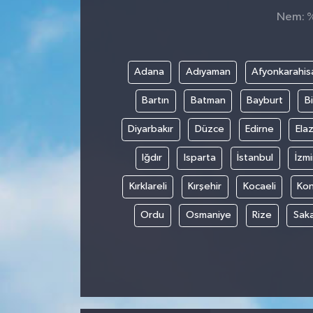
Nem: %,
Adana
Adıyaman
Afyonkarahis
Bartın
Batman
Bayburt
Bi
Diyarbakır
Düzce
Edirne
Elaz
Iğdır
Isparta
İstanbul
İzmi
Kırklareli
Kırşehir
Kocaeli
Ko
Ordu
Osmaniye
Rize
Sak