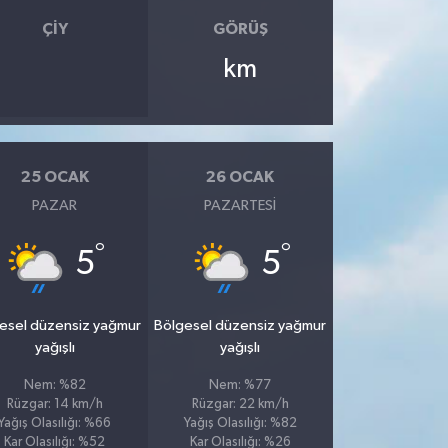
ÇIY
GÖRÜŞ
km
25 OCAK
26 OCAK
PAZAR
PAZARTESI
°
°
5
5
esel düzensiz yağmur
Bölgesel düzensiz yağmur
yağışlı
yağışlı
Nem: %82
Nem: %77
Rüzgar: 14 km/h
Rüzgar: 22 km/h
Yağış Olasılığı: %66
Yağış Olasılığı: %82
Kar Olasılığı: %52
Kar Olasılığı: %26