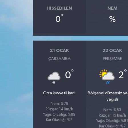
HISSEDILEN
NEM
°
0
%
21 OCAK
22 OCAK
ÇARŞAMBA
PERŞEMBE
°
°
0
2
Orta kuvvetli karlı
Bölgesel düzensiz y
yağışlı
Nem: %79
Rüzgar: 14 km/h
Nem: %83
Yağış Olasılığı: %89
Rüzgar: 15 km/h
Kar Olasılığı: %3
Yağış Olasılığı: %8
Kar Olasılığı: %7