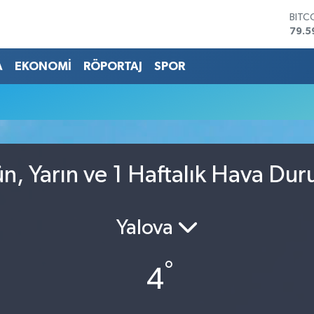
BITC
79.5
DOL
45,4
A
EKONOMİ
RÖPORTAJ
SPOR
EUR
53,3
STER
61,6
G.AL
686
BİST
n, Yarın ve 1 Haftalık Hava Du
14.5
Yalova
°
4