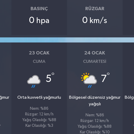
BASINÇ
RÜZGAR
0
0
hpa
km/s
23 OCAK
24 OCAK
CUMA
CUMARTESI
°
°
5
7
ağmur
Orta kuvvetli yağmurlu
Bölgesel düzensiz yağmur
Bölg
yağışlı
Nem: %86
Rüzgar: 12 km/h
Nem: %86
Yağış Olasılığı: %88
Rüzgar: 12 km/h
Kar Olasılığı: %3
7
Yağış Olasılığı: %88
Kar Olasılığı: %10