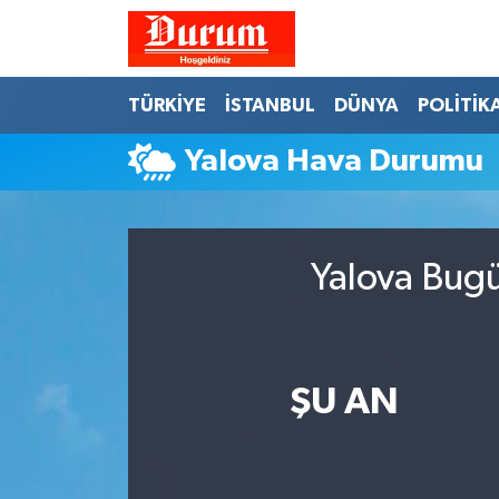
Nöbetçi Eczaneler
TÜRKİYE
İSTANBUL
DÜNYA
POLİTİK
Hava Durumu
Yalova Hava Durumu
Namaz Vakitleri
Trafik Durumu
Yalova Bugü
Süper Lig Puan Durumu ve Fikstür
Tüm Manşetler
ŞU AN
Son Dakika Haberleri
Haber Arşivi