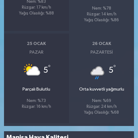
Nem: %83
Rüzgar: 17 km/h
Nem: %78
Yağış Olasılığı: %88
Rüzgar: 14 km/h
Yağış Olasılığı: %86
25 OCAK
26 OCAK
PAZAR
PAZARTESI
°
°
5
5
Parçalı Bulutlu
Orta kuvvetli yağmurlu
Nem: %73
Nem: %69
Rüzgar: 16 km/h
Rüzgar: 24 km/h
Yağış Olasılığı: %68
Manisa Hava Kalitesi