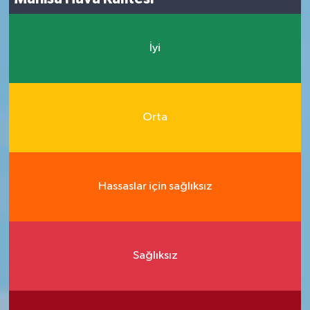
İyi
Orta
Hassaslar için sağlıksız
Sağlıksız