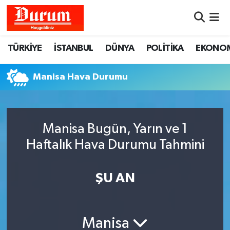
Nöbetçi Eczaneler
TÜRKİYE
İSTANBUL
DÜNYA
POLİTİKA
EKONO
Hava Durumu
Manisa Hava Durumu
Namaz Vakitleri
Trafik Durumu
Manisa Bugün, Yarın ve 1
Haftalık Hava Durumu Tahmini
Süper Lig Puan Durumu ve Fikstür
Tüm Manşetler
ŞU AN
Son Dakika Haberleri
Manisa
Haber Arşivi