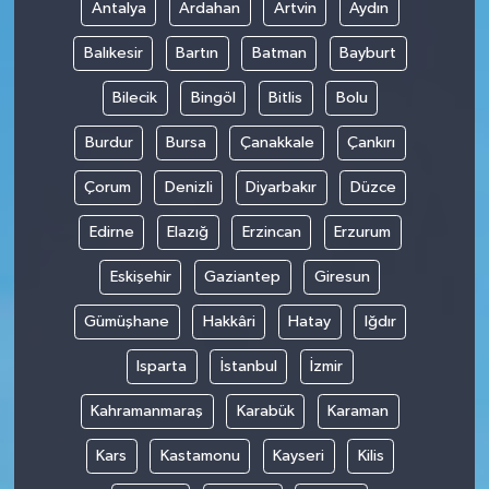
Antalya
Ardahan
Artvin
Aydın
Balıkesir
Bartın
Batman
Bayburt
Bilecik
Bingöl
Bitlis
Bolu
Burdur
Bursa
Çanakkale
Çankırı
Çorum
Denizli
Diyarbakır
Düzce
Edirne
Elazığ
Erzincan
Erzurum
Eskişehir
Gaziantep
Giresun
Gümüşhane
Hakkâri
Hatay
Iğdır
Isparta
İstanbul
İzmir
Kahramanmaraş
Karabük
Karaman
Kars
Kastamonu
Kayseri
Kilis