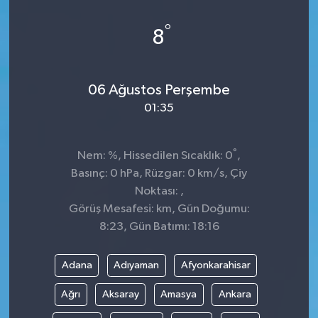
°
8
06 Ağustos Perşembe
01:35
°
Nem: %, Hissedilen Sıcaklık: 0
,
Basınç: 0 hPa, Rüzgar: 0 km/s, Çiy
Noktası: ,
Görüş Mesafesi: km, Gün Doğumu:
8:23, Gün Batımı: 18:16
Adana
Adıyaman
Afyonkarahisar
Ağrı
Aksaray
Amasya
Ankara