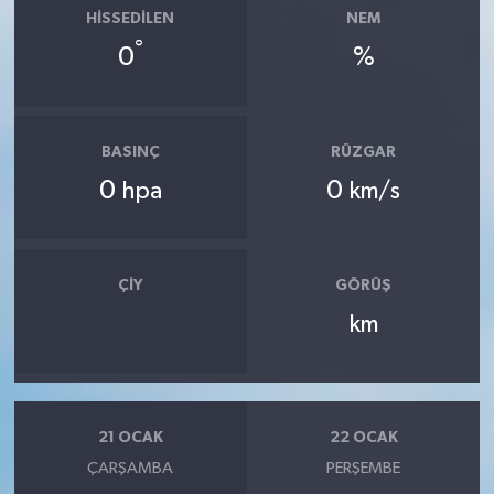
HISSEDILEN
NEM
°
0
%
BASINÇ
RÜZGAR
0
0
hpa
km/s
ÇIY
GÖRÜŞ
km
21 OCAK
22 OCAK
ÇARŞAMBA
PERŞEMBE