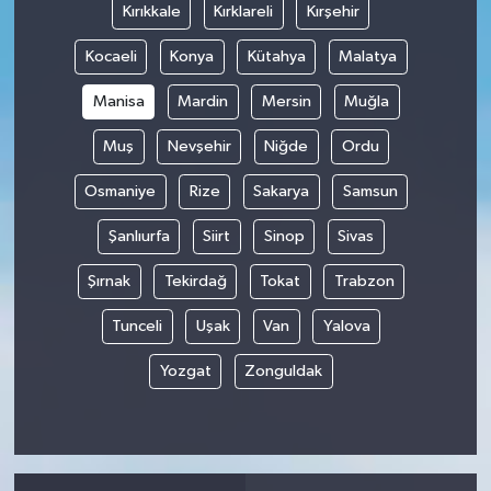
Kırıkkale
Kırklareli
Kırşehir
Kocaeli
Konya
Kütahya
Malatya
Manisa
Mardin
Mersin
Muğla
Muş
Nevşehir
Niğde
Ordu
Osmaniye
Rize
Sakarya
Samsun
Şanlıurfa
Siirt
Sinop
Sivas
Şırnak
Tekirdağ
Tokat
Trabzon
Tunceli
Uşak
Van
Yalova
Yozgat
Zonguldak