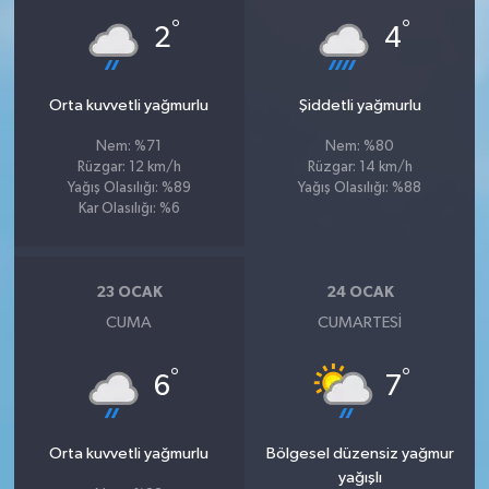
°
°
2
4
Orta kuvvetli yağmurlu
Şiddetli yağmurlu
Nem: %71
Nem: %80
Rüzgar: 12 km/h
Rüzgar: 14 km/h
Yağış Olasılığı: %89
Yağış Olasılığı: %88
Kar Olasılığı: %6
23 OCAK
24 OCAK
CUMA
CUMARTESI
°
°
6
7
Orta kuvvetli yağmurlu
Bölgesel düzensiz yağmur
yağışlı