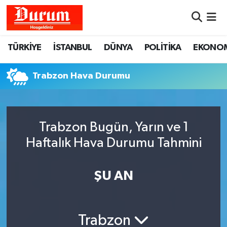
Nöbetçi Eczaneler
TÜRKİYE
İSTANBUL
DÜNYA
POLİTİKA
EKONO
Hava Durumu
Trabzon Hava Durumu
Namaz Vakitleri
Trafik Durumu
Trabzon Bugün, Yarın ve 1
Haftalık Hava Durumu Tahmini
Süper Lig Puan Durumu ve Fikstür
Tüm Manşetler
ŞU AN
Son Dakika Haberleri
Trabzon
Haber Arşivi