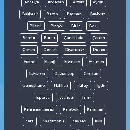
Antalya
Ardahan
Artvin
Aydın
Balıkesir
Bartın
Batman
Bayburt
Bilecik
Bingöl
Bitlis
Bolu
Burdur
Bursa
Çanakkale
Çankırı
Çorum
Denizli
Diyarbakır
Düzce
Edirne
Elazığ
Erzincan
Erzurum
Eskişehir
Gaziantep
Giresun
Gümüşhane
Hakkâri
Hatay
Iğdır
Isparta
İstanbul
İzmir
Kahramanmaraş
Karabük
Karaman
Kars
Kastamonu
Kayseri
Kilis