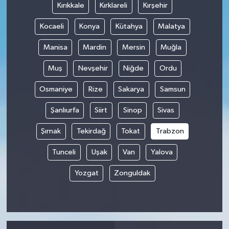
Kırıkkale
Kırklareli
Kırşehir
Kocaeli
Konya
Kütahya
Malatya
Manisa
Mardin
Mersin
Muğla
Muş
Nevşehir
Niğde
Ordu
Osmaniye
Rize
Sakarya
Samsun
Şanlıurfa
Siirt
Sinop
Sivas
Şırnak
Tekirdağ
Tokat
Trabzon
Tunceli
Uşak
Van
Yalova
Yozgat
Zonguldak