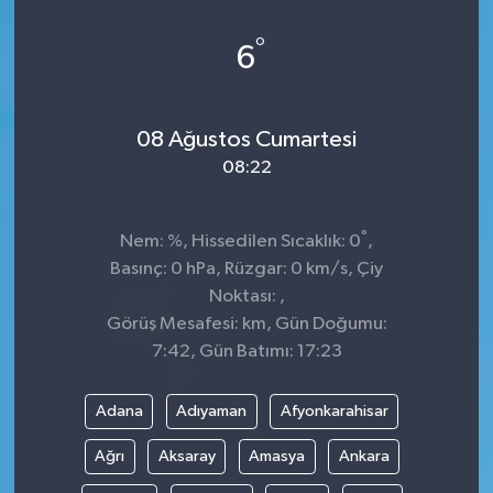
°
6
08 Ağustos Cumartesi
08:22
°
Nem: %, Hissedilen Sıcaklık: 0
,
Basınç: 0 hPa, Rüzgar: 0 km/s, Çiy
Noktası: ,
Görüş Mesafesi: km, Gün Doğumu:
7:42, Gün Batımı: 17:23
Adana
Adıyaman
Afyonkarahisar
Ağrı
Aksaray
Amasya
Ankara