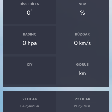
HISSEDILEN
NEM
°
0
%
BASINÇ
RÜZGAR
0
0
hpa
km/s
ÇIY
GÖRÜŞ
km
21 OCAK
22 OCAK
ÇARŞAMBA
PERŞEMBE