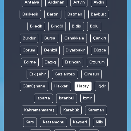
Antalya
Ardahan
Artvin
Aydın
Balıkesir
Bartın
Batman
Bayburt
Bilecik
Bingöl
Bitlis
Bolu
Burdur
Bursa
Çanakkale
Çankırı
Çorum
Denizli
Diyarbakır
Düzce
Edirne
Elazığ
Erzincan
Erzurum
Eskişehir
Gaziantep
Giresun
Gümüşhane
Hakkâri
Hatay
Iğdır
Isparta
İstanbul
İzmir
Kahramanmaraş
Karabük
Karaman
Kars
Kastamonu
Kayseri
Kilis