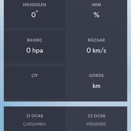
HISSEDILEN
NEM
°
0
%
BASINÇ
RÜZGAR
0
0
hpa
km/s
ÇIY
GÖRÜŞ
km
21 OCAK
22 OCAK
ÇARŞAMBA
PERŞEMBE