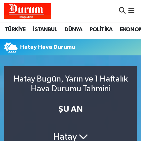
Nöbetçi Eczaneler
TÜRKİYE
İSTANBUL
DÜNYA
POLİTİKA
EKONO
Hava Durumu
Hatay Hava Durumu
Namaz Vakitleri
Trafik Durumu
Hatay Bugün, Yarın ve 1 Haftalık
Hava Durumu Tahmini
Süper Lig Puan Durumu ve Fikstür
Tüm Manşetler
ŞU AN
Son Dakika Haberleri
Hatay
Haber Arşivi