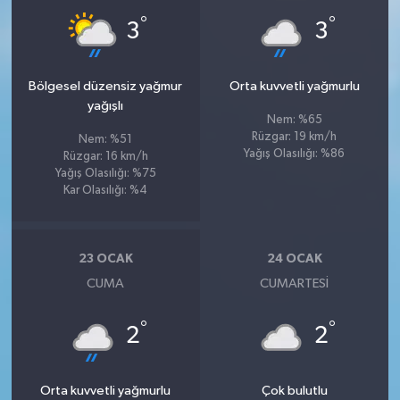
°
°
3
3
Bölgesel düzensiz yağmur
Orta kuvvetli yağmurlu
yağışlı
Nem: %65
Rüzgar: 19 km/h
Nem: %51
Yağış Olasılığı: %86
Rüzgar: 16 km/h
Yağış Olasılığı: %75
Kar Olasılığı: %4
23 OCAK
24 OCAK
CUMA
CUMARTESI
°
°
2
2
Orta kuvvetli yağmurlu
Çok bulutlu