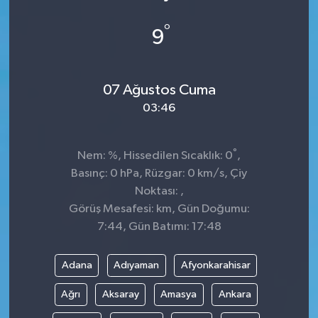
°
9
07 Ağustos Cuma
03:46
°
Nem: %, Hissedilen Sıcaklık: 0
,
Basınç: 0 hPa, Rüzgar: 0 km/s, Çiy
Noktası: ,
Görüş Mesafesi: km, Gün Doğumu:
7:44, Gün Batımı: 17:48
Adana
Adıyaman
Afyonkarahisar
Ağrı
Aksaray
Amasya
Ankara