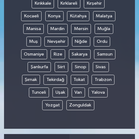
Kırıkkale
Kırklareli
Kırşehir
Kocaeli
Konya
Kütahya
Malatya
Manisa
Mardin
Mersin
Muğla
Muş
Nevşehir
Niğde
Ordu
Osmaniye
Rize
Sakarya
Samsun
Şanlıurfa
Siirt
Sinop
Sivas
Şırnak
Tekirdağ
Tokat
Trabzon
Tunceli
Uşak
Van
Yalova
Yozgat
Zonguldak