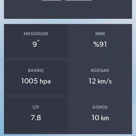
HISSEDILEN
NEM
°
9
%91
BASINÇ
RÜZGAR
1005
12
hpa
km/s
ÇIY
GÖRÜŞ
7.8
10
km