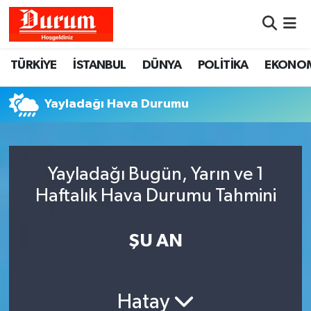
Nöbetçi Eczaneler
TÜRKİYE
İSTANBUL
DÜNYA
POLİTİKA
EKONO
Hava Durumu
Yayladağı Hava Durumu
Namaz Vakitleri
Trafik Durumu
Yayladağı Bugün, Yarın ve 1
Haftalık Hava Durumu Tahmini
Süper Lig Puan Durumu ve Fikstür
Tüm Manşetler
ŞU AN
Son Dakika Haberleri
Hatay
Haber Arşivi