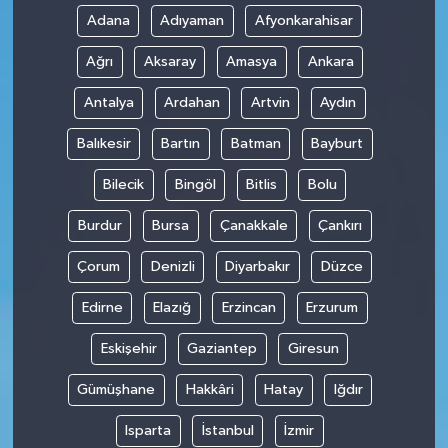
Adana
Adıyaman
Afyonkarahisar
Ağrı
Aksaray
Amasya
Ankara
Antalya
Ardahan
Artvin
Aydın
Balıkesir
Bartın
Batman
Bayburt
Bilecik
Bingöl
Bitlis
Bolu
Burdur
Bursa
Çanakkale
Çankırı
Çorum
Denizli
Diyarbakır
Düzce
Edirne
Elazığ
Erzincan
Erzurum
Eskişehir
Gaziantep
Giresun
Gümüşhane
Hakkâri
Hatay
Iğdır
Isparta
İstanbul
İzmir