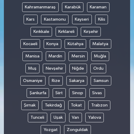
Kahramanmaraş
Karabük
Karaman
Kars
Kastamonu
Kayseri
Kilis
Kırıkkale
Kırklareli
Kırşehir
Kocaeli
Konya
Kütahya
Malatya
Manisa
Mardin
Mersin
Muğla
Muş
Nevşehir
Niğde
Ordu
Osmaniye
Rize
Sakarya
Samsun
Şanlıurfa
Siirt
Sinop
Sivas
Şırnak
Tekirdağ
Tokat
Trabzon
Tunceli
Uşak
Van
Yalova
Yozgat
Zonguldak