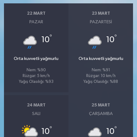
22 MART
23 MART
PAZAR
PAZARTESI
°
°
10
10
Orta kuvvetli yağmurlu
Orta kuvvetli yağmurlu
Nem: %90
Nem: %91
Rüzgar: 5 km/h
Rüzgar: 10 km/h
Yağış Olasılığı: %93
Yağış Olasılığı: %88
24 MART
25 MART
SALI
ÇARŞAMBA
°
°
10
10