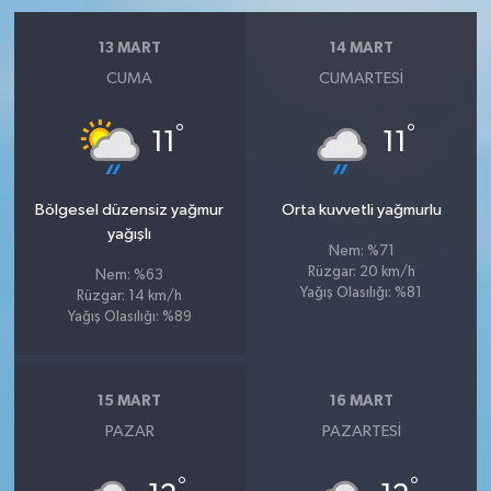
13 MART
14 MART
CUMA
CUMARTESI
°
°
11
11
Bölgesel düzensiz yağmur
Orta kuvvetli yağmurlu
yağışlı
Nem: %71
Rüzgar: 20 km/h
Nem: %63
Yağış Olasılığı: %81
Rüzgar: 14 km/h
Yağış Olasılığı: %89
15 MART
16 MART
PAZAR
PAZARTESI
°
°