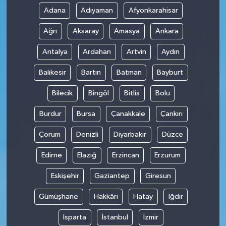
Adana
Adıyaman
Afyonkarahisar
Ağrı
Aksaray
Amasya
Ankara
Antalya
Ardahan
Artvin
Aydın
Balıkesir
Bartın
Batman
Bayburt
Bilecik
Bingöl
Bitlis
Bolu
Burdur
Bursa
Çanakkale
Çankırı
Çorum
Denizli
Diyarbakır
Düzce
Edirne
Elazığ
Erzincan
Erzurum
Eskişehir
Gaziantep
Giresun
Gümüşhane
Hakkâri
Hatay
Iğdır
Isparta
İstanbul
İzmir