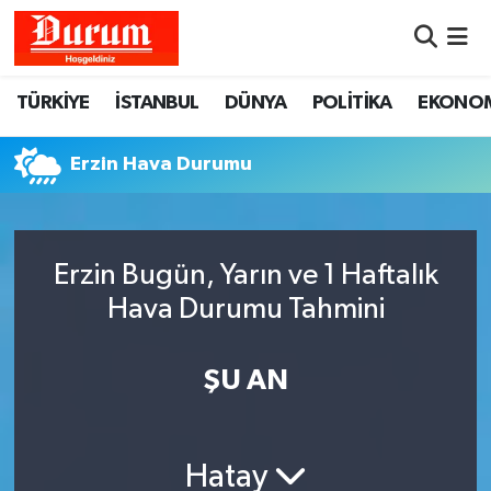
Nöbetçi Eczaneler
TÜRKİYE
İSTANBUL
DÜNYA
POLİTİKA
EKONO
Hava Durumu
Erzin Hava Durumu
Namaz Vakitleri
Trafik Durumu
Erzin Bugün, Yarın ve 1 Haftalık
Hava Durumu Tahmini
Süper Lig Puan Durumu ve Fikstür
Tüm Manşetler
ŞU AN
Son Dakika Haberleri
Hatay
Haber Arşivi