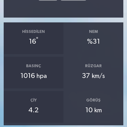
HISSEDILEN
NEM
°
16
%31
BASINÇ
RÜZGAR
1016
37
hpa
km/s
ÇIY
GÖRÜŞ
4.2
10
km