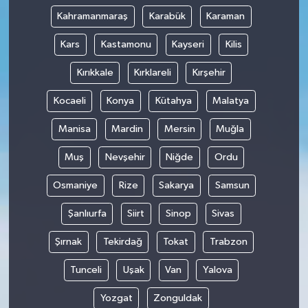
Kahramanmaraş
Karabük
Karaman
Kars
Kastamonu
Kayseri
Kilis
Kırıkkale
Kırklareli
Kırşehir
Kocaeli
Konya
Kütahya
Malatya
Manisa
Mardin
Mersin
Muğla
Muş
Nevşehir
Niğde
Ordu
Osmaniye
Rize
Sakarya
Samsun
Şanlıurfa
Siirt
Sinop
Sivas
Şırnak
Tekirdağ
Tokat
Trabzon
Tunceli
Uşak
Van
Yalova
Yozgat
Zonguldak