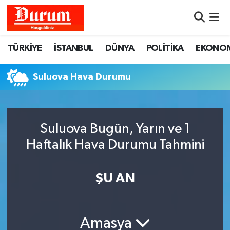
Nöbetçi Eczaneler
TÜRKİYE
İSTANBUL
DÜNYA
POLİTİKA
EKONO
Hava Durumu
Suluova Hava Durumu
Namaz Vakitleri
Trafik Durumu
Suluova Bugün, Yarın ve 1
Haftalık Hava Durumu Tahmini
Süper Lig Puan Durumu ve Fikstür
Tüm Manşetler
ŞU AN
Son Dakika Haberleri
Amasya
Haber Arşivi