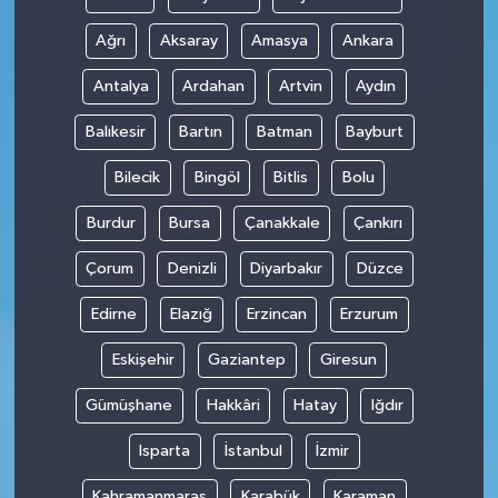
Ağrı
Aksaray
Amasya
Ankara
Antalya
Ardahan
Artvin
Aydın
Balıkesir
Bartın
Batman
Bayburt
Bilecik
Bingöl
Bitlis
Bolu
Burdur
Bursa
Çanakkale
Çankırı
Çorum
Denizli
Diyarbakır
Düzce
Edirne
Elazığ
Erzincan
Erzurum
Eskişehir
Gaziantep
Giresun
Gümüşhane
Hakkâri
Hatay
Iğdır
Isparta
İstanbul
İzmir
Kahramanmaraş
Karabük
Karaman