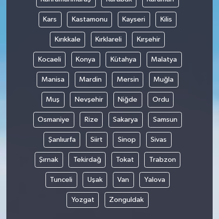
Kars
Kastamonu
Kayseri
Kilis
Kırıkkale
Kırklareli
Kırşehir
Kocaeli
Konya
Kütahya
Malatya
Manisa
Mardin
Mersin
Muğla
Muş
Nevşehir
Niğde
Ordu
Osmaniye
Rize
Sakarya
Samsun
Şanlıurfa
Siirt
Sinop
Sivas
Şırnak
Tekirdağ
Tokat
Trabzon
Tunceli
Uşak
Van
Yalova
Yozgat
Zonguldak