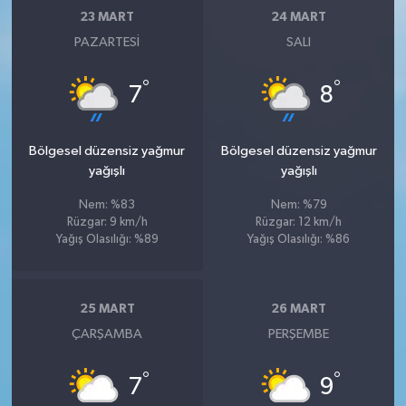
23 MART
24 MART
PAZARTESI
SALI
°
°
7
8
Bölgesel düzensiz yağmur
Bölgesel düzensiz yağmur
yağışlı
yağışlı
Nem: %83
Nem: %79
Rüzgar: 9 km/h
Rüzgar: 12 km/h
Yağış Olasılığı: %89
Yağış Olasılığı: %86
25 MART
26 MART
ÇARŞAMBA
PERŞEMBE
°
°
7
9