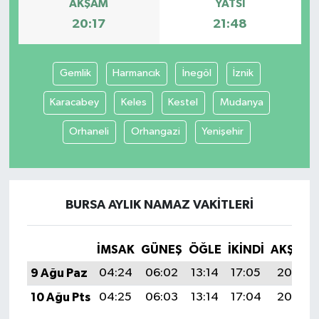
AKŞAM
YATSI
20:17
21:48
Gemlik
Harmancık
İnegöl
İznik
Karacabey
Keles
Kestel
Mudanya
Orhaneli
Orhangazi
Yenişehir
BURSA AYLIK NAMAZ VAKITLERI
İMSAK
GÜNEŞ
ÖĞLE
İKINDI
AKŞAM
9 Ağu Paz
04:24
06:02
13:14
17:05
20:17
10 Ağu Pts
04:25
06:03
13:14
17:04
20:16