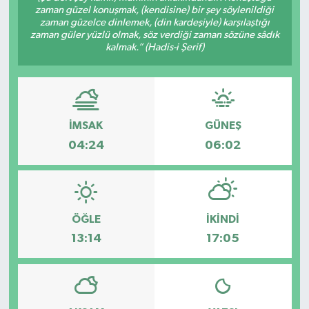
zaman güzel konuşmak, (kendisine) bir şey söylenildiği
zaman güzelce dinlemek, (din kardeşiyle) karşılaştığı
zaman güler yüzlü olmak, söz verdiği zaman sözüne sâdık
kalmak.” (Hadis-i Şerif)
İMSAK
GÜNEŞ
04:24
06:02
ÖĞLE
İKINDI
13:14
17:05