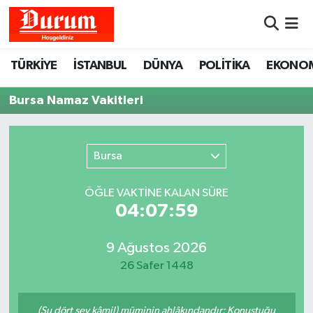
Nöbetçi Eczaneler
TÜRKİYE
İSTANBUL
DÜNYA
POLİTİKA
EKONO
Hava Durumu
Bursa Namaz Vakitleri
Namaz Vakitleri
Bursa
Trafik Durumu
ÖĞLE VAKTİNE KALAN SÜRE
Süper Lig Puan Durumu ve Fikstür
04:07:59
Tüm Manşetler
9 Ağustos 2026
26 Safer 1448
Son Dakika Haberleri
Haber Arşivi
(Şu dört şey kâmil) müminin ahlâkındandır: Konuştuğu