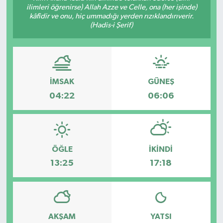
ilimleri öğrenirse) Allah Azze ve Celle, ona (her işinde)
kâfîdir ve onu, hiç ummadığı yerden rızıklandırıverir.
(Hadis-i Şerif)
İMSAK
GÜNEŞ
04:22
06:06
ÖĞLE
İKINDI
13:25
17:18
AKŞAM
YATSI