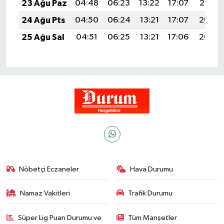
23 Ağu Paz
04:48
06:23
13:22
17:07
20:10
24 Ağu Pts
04:50
06:24
13:21
17:07
20:08
25 Ağu Sal
04:51
06:25
13:21
17:06
20:07
Nöbetçi Eczaneler
Hava Durumu
Namaz Vakitleri
Trafik Durumu
Süper Lig Puan Durumu ve
Tüm Manşetler