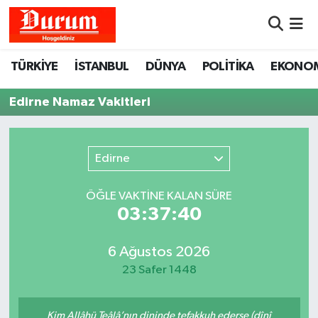
Nöbetçi Eczaneler
TÜRKİYE
İSTANBUL
DÜNYA
POLİTİKA
EKONO
Hava Durumu
Edirne Namaz Vakitleri
Namaz Vakitleri
Edirne
Trafik Durumu
ÖĞLE VAKTİNE KALAN SÜRE
Süper Lig Puan Durumu ve Fikstür
03:37:40
Tüm Manşetler
6 Ağustos 2026
23 Safer 1448
Son Dakika Haberleri
Haber Arşivi
Kim Allâhü Teâlâ’nın dininde tefakkuh ederse (dînî