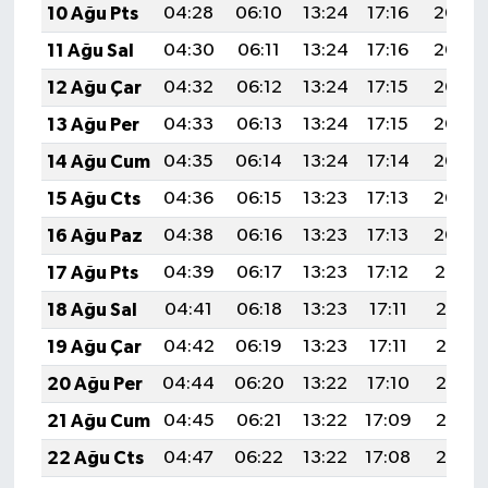
10 Ağu Pts
04:28
06:10
13:24
17:16
20:29
11 Ağu Sal
04:30
06:11
13:24
17:16
20:27
12 Ağu Çar
04:32
06:12
13:24
17:15
20:26
13 Ağu Per
04:33
06:13
13:24
17:15
20:25
14 Ağu Cum
04:35
06:14
13:24
17:14
20:23
15 Ağu Cts
04:36
06:15
13:23
17:13
20:22
16 Ağu Paz
04:38
06:16
13:23
17:13
20:20
17 Ağu Pts
04:39
06:17
13:23
17:12
20:19
18 Ağu Sal
04:41
06:18
13:23
17:11
20:18
19 Ağu Çar
04:42
06:19
13:23
17:11
20:16
20 Ağu Per
04:44
06:20
13:22
17:10
20:15
21 Ağu Cum
04:45
06:21
13:22
17:09
20:13
22 Ağu Cts
04:47
06:22
13:22
17:08
20:12