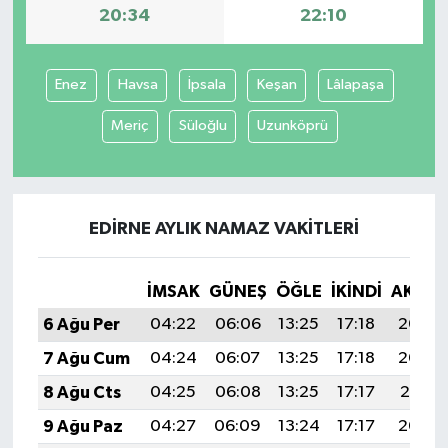
20:34
22:10
Enez
Havsa
İpsala
Keşan
Lâlapaşa
Meriç
Süloğlu
Uzunköprü
EDIRNE AYLIK NAMAZ VAKITLERI
İMSAK
GÜNEŞ
ÖĞLE
İKINDI
AKŞA
6 Ağu Per
04:22
06:06
13:25
17:18
20:34
7 Ağu Cum
04:24
06:07
13:25
17:18
20:33
8 Ağu Cts
04:25
06:08
13:25
17:17
20:31
9 Ağu Paz
04:27
06:09
13:24
17:17
20:30