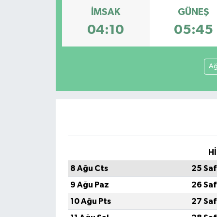
İMSAK
GÜNEŞ
04:10
05:45
Ağ
Hİ
8 Ağu Cts
25 Saf
9 Ağu Paz
26 Saf
10 Ağu Pts
27 Saf