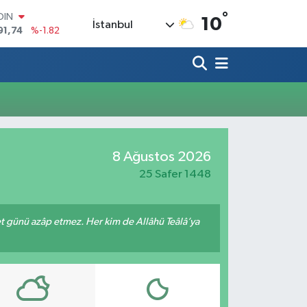
°
OIN
10
İstanbul
91,74
%-1.82
AR
3620
%0.02
O
8690
%0.19
LİN
0380
%0.18
TIN
2,09000
%0.19
100
8 Ağustos 2026
98,00
%0
25 Safer 1448
met günü azâp etmez. Her kim de Allâhü Teâlâ’ya