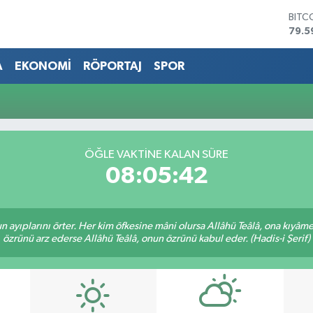
BITC
79.5
DOL
45,4
A
EKONOMİ
RÖPORTAJ
SPOR
EUR
53,3
STER
61,6
G.AL
686
ÖĞLE VAKTİNE KALAN SÜRE
BİST
08:05:42
14.5
nun ayıplarını örter. Her kim öfkesine mâni olursa Allâhü Teâlâ, ona kıyâ
özrünü arz ederse Allâhü Teâlâ, onun özrünü kabul eder. (Hadis-i Şerif)