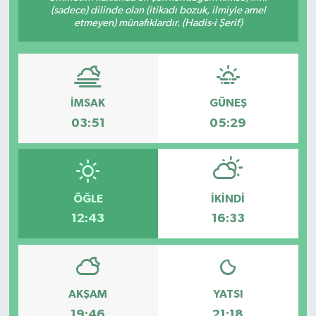
(sadece) dilinde olan (itikadı bozuk, ilmiyle amel
etmeyen) münafıklardır. (Hadis-i Şerif)
İMSAK
GÜNEŞ
03:51
05:29
ÖĞLE
İKINDI
12:43
16:33
AKŞAM
YATSI
19:46
21:18