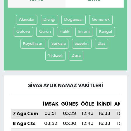
Akıncılar
Divriği
Doğanşar
Gemerek
Gölova
Gürün
Hafik
İmranlı
Kangal
Koyulhisar
Şarkışla
Suşehri
Ulaş
Yıldızeli
Zara
SIVAS AYLIK NAMAZ VAKITLERI
İMSAK
GÜNEŞ
ÖĞLE
İKINDI
AKŞA
7 Ağu Cum
03:51
05:29
12:43
16:33
19:46
8 Ağu Cts
03:52
05:30
12:43
16:33
19:45