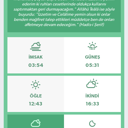
ederim ki ruhları cesetlerinde oldukça kullarını
saptırmaktan geri durmayacağım." Allâhü Teâlâ ise şöyle
buyurdu: "İzzetim ve Celâlime yemin olsun ki onlar
benden mağfiret talep ettikleri müddetçe ben de onları
affetmeye devam edeceğim." (Hadis-i Şerif)
İMSAK
GÜNEŞ
03:54
05:31
ÖĞLE
İKINDI
12:43
16:33