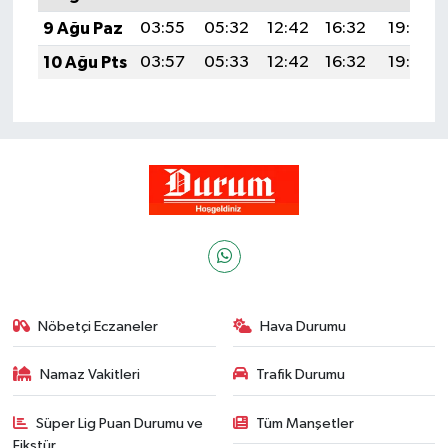
9 Ağu Paz
03:55
05:32
12:42
16:32
19:43
10 Ağu Pts
03:57
05:33
12:42
16:32
19:42
Nöbetçi Eczaneler
Hava Durumu
Namaz Vakitleri
Trafik Durumu
Süper Lig Puan Durumu ve
Tüm Manşetler
Fikstür