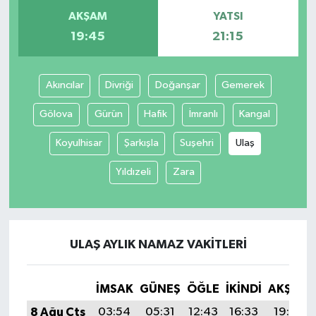
AKŞAM
YATSI
19:45
21:15
Akıncılar
Divriği
Doğanşar
Gemerek
Gölova
Gürün
Hafik
İmranlı
Kangal
Koyulhisar
Şarkışla
Suşehri
Ulaş
Yıldızeli
Zara
ULAŞ AYLIK NAMAZ VAKITLERI
İMSAK
GÜNEŞ
ÖĞLE
İKINDI
AKŞAM
8 Ağu Cts
03:54
05:31
12:43
16:33
19:45