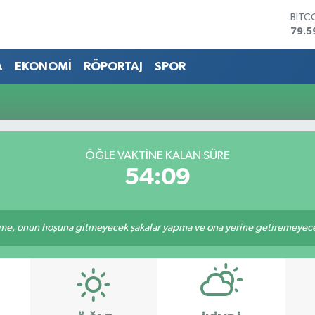
BITC
79.5
DOL
45,4
A
EKONOMİ
RÖPORTAJ
SPOR
EUR
53,3
STER
61,6
G.AL
686
ÖĞLE VAKTİNE KALAN SÜRE
BİST
54:09
14.5
e, onun hoşuna gitmeyecek şakalar yapma ve ona yerine getiremeyeceği