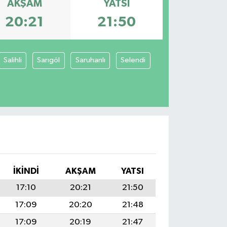
AKŞAM
YATSI
20:21
21:50
Salihli
Sarıgöl
Saruhanlı
Selendi
İKINDI
AKŞAM
YATSI
17:10
20:21
21:50
17:09
20:20
21:48
17:09
20:19
21:47