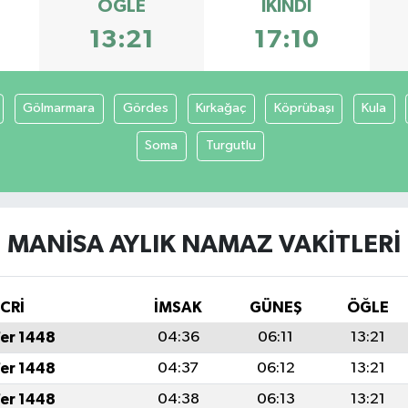
ÖĞLE
İKINDI
13:21
17:10
Gölmarmara
Gördes
Kırkağaç
Köprübaşı
Kula
Soma
Turgutlu
MANISA AYLIK NAMAZ VAKITLERI
İCRİ
İMSAK
GÜNEŞ
ÖĞLE
fer 1448
04:36
06:11
13:21
fer 1448
04:37
06:12
13:21
fer 1448
04:38
06:13
13:21