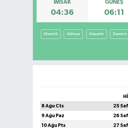
İMSAK
GÜNEŞ
04:36
06:11
Ahmetli
Akhisar
Alaşehir
Demirci
H
8 Ağu Cts
25 Sa
9 Ağu Paz
26 Sa
10 Ağu Pts
27 Sa