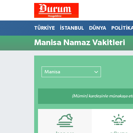
Nöbetçi Eczaneler
TÜRKİYE
İSTANBUL
DÜNYA
POLİTİK
Hava Durumu
Manisa Namaz Vakitleri
Namaz Vakitleri
Trafik Durumu
Manisa
Süper Lig Puan Durumu ve Fikstür
(Mümin) kardeşinle münakaşa etm
Tüm Manşetler
Son Dakika Haberleri
Haber Arşivi