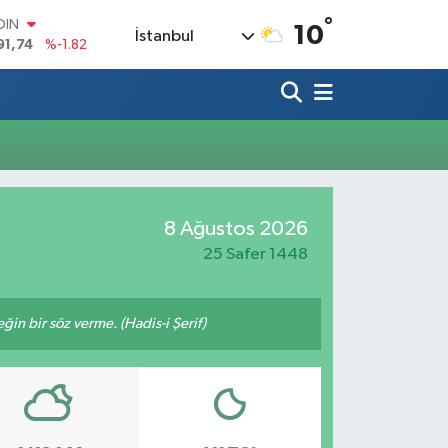
°
OIN
10
İstanbul
91,74
%-1.82
AR
3620
%0.02
O
8690
%0.19
LİN
0380
%0.18
TIN
2,09000
%0.19
100
8 Ağustos 2026
98,00
%0
25 Safer 1448
n bir söz verme. (Hadis-i Şerif)