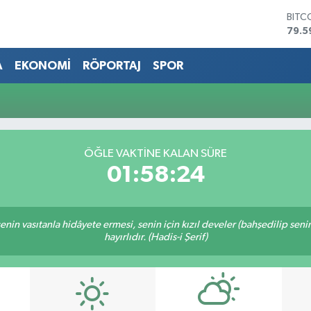
BITC
79.5
DOL
45,4
A
EKONOMİ
RÖPORTAJ
SPOR
EUR
53,3
STER
61,6
G.AL
686
ÖĞLE VAKTİNE KALAN SÜRE
BİST
01:58:24
14.5
n senin vasıtanla hidâyete ermesi, senin için kızıl develer (bahşedilip s
hayırlıdır. (Hadis-i Şerif)