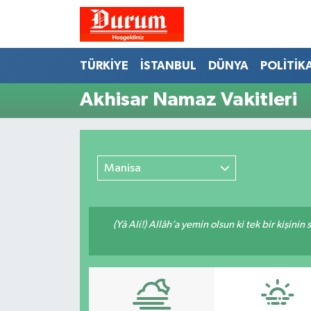
Nöbetçi Eczaneler
TÜRKİYE
İSTANBUL
DÜNYA
POLİTİK
Hava Durumu
Akhisar Namaz Vakitleri
Namaz Vakitleri
Trafik Durumu
Manisa
Süper Lig Puan Durumu ve Fikstür
(Yâ Ali!) Allâh’a yemin olsun ki tek bir kişini
Tüm Manşetler
Son Dakika Haberleri
Haber Arşivi