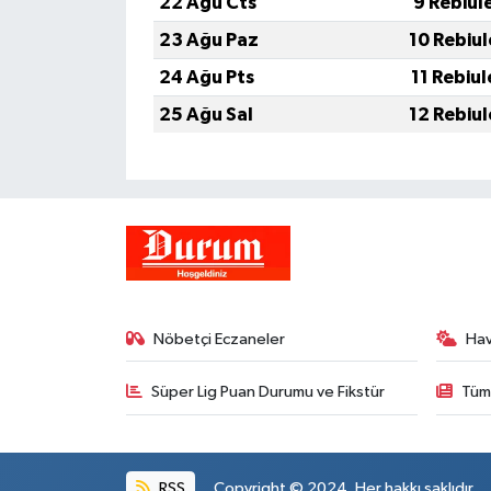
22 Ağu Cts
9 Rebiul
23 Ağu Paz
10 Rebiu
24 Ağu Pts
11 Rebiu
25 Ağu Sal
12 Rebiu
Nöbetçi Eczaneler
Ha
Süper Lig Puan Durumu ve Fikstür
Tüm
RSS
Copyright © 2024. Her hakkı saklıdır.