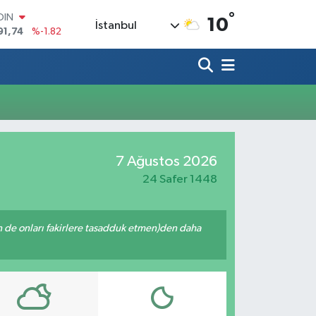
°
OIN
10
İstanbul
91,74
%-1.82
AR
3620
%0.02
O
8690
%0.19
LİN
0380
%0.18
TIN
2,09000
%0.19
100
7 Ağustos 2026
98,00
%0
24 Safer 1448
enin de onları fakirlere tasadduk etmen)den daha