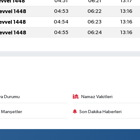
evvel 1448
04:51
06:21
13:17
levvel 1448
04:53
06:22
13:16
levvel 1448
04:54
06:23
13:16
levvel 1448
04:55
06:24
13:16
va Durumu
Namaz Vakitleri
 Manşetler
Son Dakika Haberleri