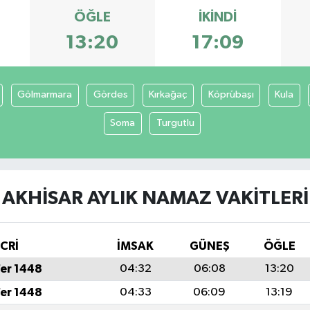
ÖĞLE
İKINDI
13:20
17:09
Gölmarmara
Gördes
Kırkağaç
Köprübaşı
Kula
Soma
Turgutlu
AKHISAR AYLIK NAMAZ VAKITLERI
İCRİ
İMSAK
GÜNEŞ
ÖĞLE
fer 1448
04:32
06:08
13:20
fer 1448
04:33
06:09
13:19