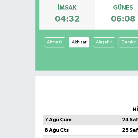
İMSAK
GÜNEŞ
04:32
06:08
Ahmetli
Akhisar
Alaşehir
Demirci
H
7 Ağu Cum
24 Sa
8 Ağu Cts
25 Sa