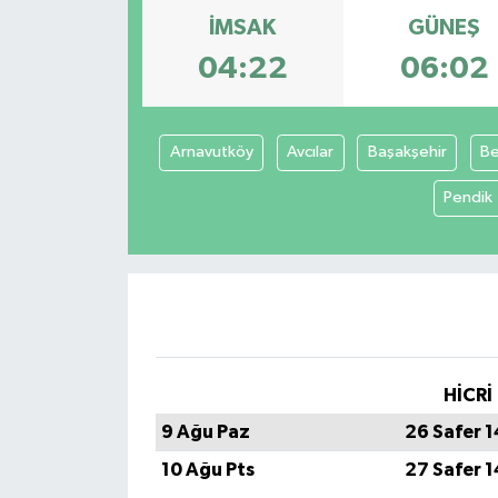
İMSAK
GÜNEŞ
04:22
06:02
Arnavutköy
Avcılar
Başakşehir
Be
Pendik
HİCRİ
9 Ağu Paz
26 Safer 
10 Ağu Pts
27 Safer 