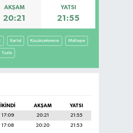
AKŞAM
YATSI
20:21
21:55
t
Kartal
Küçükçekmece
Maltepe
Tuzla
İKINDI
AKŞAM
YATSI
17:09
20:21
21:55
17:08
20:20
21:53