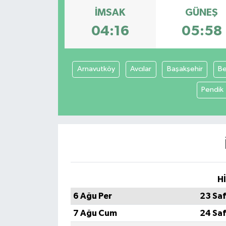
İMSAK
GÜNEŞ
04:16
05:58
Arnavutköy
Avcılar
Başakşehir
Be
Pendik
H
6 Ağu Per
23 Sa
7 Ağu Cum
24 Sa