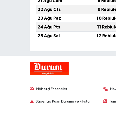
21 Ağu Cum
8 Rebiul
22 Ağu Cts
9 Rebiul
23 Ağu Paz
10 Rebiu
24 Ağu Pts
11 Rebiu
25 Ağu Sal
12 Rebiu
Nöbetçi Eczaneler
Ha
Süper Lig Puan Durumu ve Fikstür
Tüm