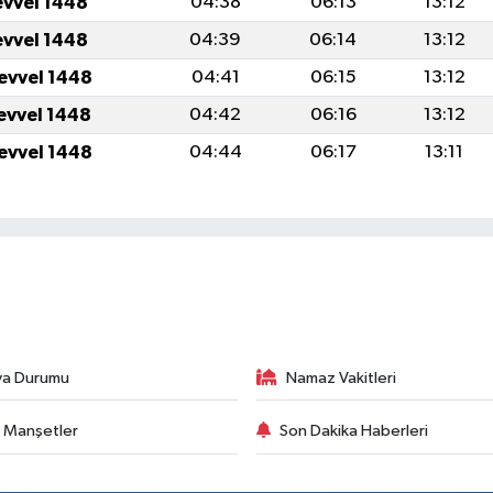
evvel 1448
04:38
06:13
13:12
evvel 1448
04:39
06:14
13:12
levvel 1448
04:41
06:15
13:12
levvel 1448
04:42
06:16
13:12
levvel 1448
04:44
06:17
13:11
va Durumu
Namaz Vakitleri
 Manşetler
Son Dakika Haberleri