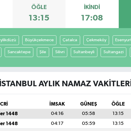
ÖĞLE
İKINDI
13:15
17:08
ylikdüzü
Büyükçekmece
Çatalca
Çekmeköy
Esenyur
Sancaktepe
Şile
Silivri
Sultanbeyli
Sultangazi
İSTANBUL AYLIK NAMAZ VAKITLER
İCRİ
İMSAK
GÜNEŞ
ÖĞLE
fer 1448
04:16
05:58
13:15
fer 1448
04:17
05:59
13:15