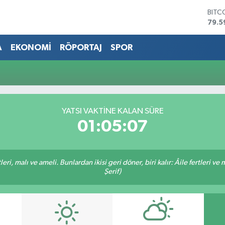
BITC
79.5
DOL
45,4
A
EKONOMİ
RÖPORTAJ
SPOR
EUR
53,3
STER
61,6
G.AL
686
YATSI VAKTİNE KALAN SÜRE
BİST
01:05:07
14.5
ri, malı ve ameli. Bunlardan ikisi geri döner, biri kalır: Âile fertleri ve 
Şerif)