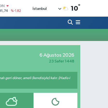
°
OIN
10
İstanbul
91,74
%-1.82
AR
3620
%0.02
O
8690
%0.19
LİN
0380
%0.18
TIN
2,09000
%0.19
100
6 Ağustos 2026
98,00
%0
23 Safer 1448
malı geri döner, ameli (kendisiyle) kalır. (Hadis-i