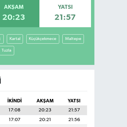
AKŞAM
YATSI
20:23
21:57
t
Kartal
Küçükçekmece
Maltepe
Tuzla
I
İKINDI
AKŞAM
YATSI
17:08
20:23
21:57
17:07
20:21
21:56