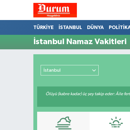
Nöbetçi Eczaneler
TÜRKİYE
İSTANBUL
DÜNYA
POLİTİK
Hava Durumu
İstanbul Namaz Vakitleri
Namaz Vakitleri
Trafik Durumu
İstanbul
Süper Lig Puan Durumu ve Fikstür
Ölüyü (kabre kadar) üç şey takip eder: Âile fertle
Tüm Manşetler
Son Dakika Haberleri
Haber Arşivi