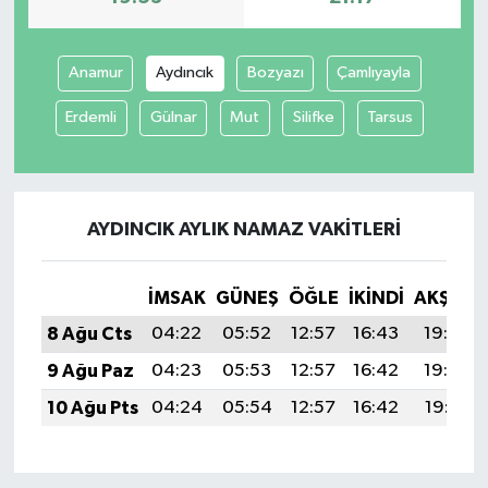
Anamur
Aydıncık
Bozyazı
Çamlıyayla
Erdemli
Gülnar
Mut
Silifke
Tarsus
AYDINCIK AYLIK NAMAZ VAKITLERI
İMSAK
GÜNEŞ
ÖĞLE
İKINDI
AKŞAM
8 Ağu Cts
04:22
05:52
12:57
16:43
19:53
9 Ağu Paz
04:23
05:53
12:57
16:42
19:52
10 Ağu Pts
04:24
05:54
12:57
16:42
19:51