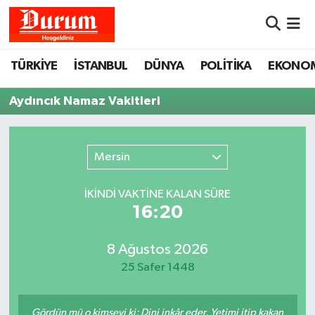
Nöbetçi Eczaneler
TÜRKİYE
İSTANBUL
DÜNYA
POLİTİKA
EKONO
Hava Durumu
Aydıncık Namaz Vakitleri
Namaz Vakitleri
Mersin
Trafik Durumu
İKINDI VAKTİNE KALAN SÜRE
Süper Lig Puan Durumu ve Fikstür
16:20
Tüm Manşetler
8 Ağustos 2026
25 Safer 1448
Son Dakika Haberleri
Haber Arşivi
Gördün mü o kimseyi ki: Dini inkâr eder. Yetimi itip kakan