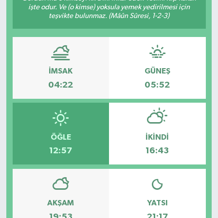
işte odur. Ve (o kimse) yoksula yemek yedirilmesi için
teşvikte bulunmaz. (Mâûn Sûresi, 1-2-3)
İMSAK
GÜNEŞ
04:22
05:52
ÖĞLE
İKINDI
12:57
16:43
AKŞAM
YATSI
19:53
21:17