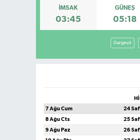
İMSAK
GÜNEŞ
03:45
05:18
Dargeçit
Hİ
7 Ağu Cum
24 Saf
8 Ağu Cts
25 Saf
9 Ağu Paz
26 Saf