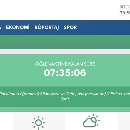
BITC
79.5
DOL
45,4
A
EKONOMİ
RÖPORTAJ
SPOR
EUR
53,3
STER
61,6
G.AL
686
ÖĞLE VAKTİNE KALAN SÜRE
BİST
07:35:06
14.5
î ilimleri öğrenirse) Allah Azze ve Celle, ona (her işinde) kâfîdir ve on
Şerif)