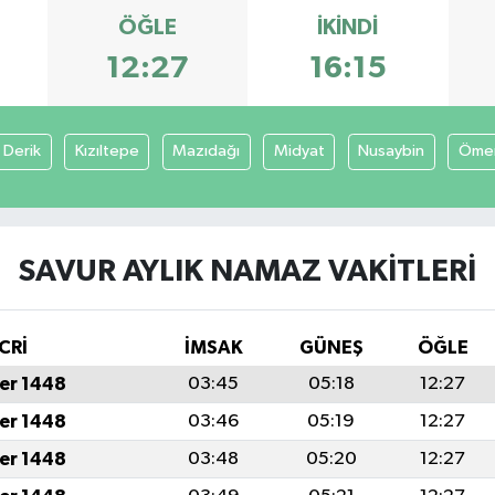
ÖĞLE
İKINDI
12:27
16:15
Derik
Kızıltepe
Mazıdağı
Midyat
Nusaybin
Ömer
SAVUR AYLIK NAMAZ VAKITLERI
CRİ
İMSAK
GÜNEŞ
ÖĞLE
er 1448
03:45
05:18
12:27
er 1448
03:46
05:19
12:27
er 1448
03:48
05:20
12:27