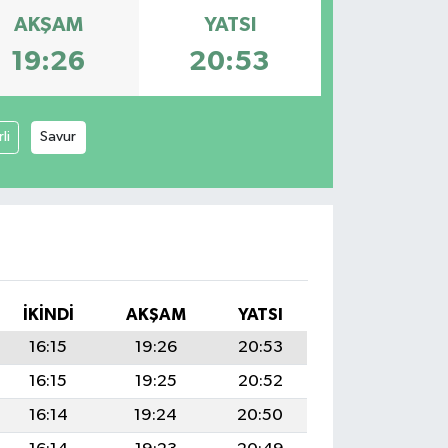
AKŞAM
YATSI
19:26
20:53
li
Savur
İKINDI
AKŞAM
YATSI
16:15
19:26
20:53
16:15
19:25
20:52
16:14
19:24
20:50