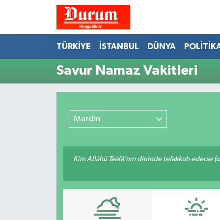
Nöbetçi Eczaneler
TÜRKİYE
İSTANBUL
DÜNYA
POLİTİK
Hava Durumu
Savur Namaz Vakitleri
Namaz Vakitleri
Trafik Durumu
Mardin
Süper Lig Puan Durumu ve Fikstür
Kim Allâhü Teâlâ’nın dininde tefakkuh ederse (dîn
Tüm Manşetler
Son Dakika Haberleri
Haber Arşivi