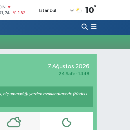
°
OIN
10
İstanbul
91,74
%-1.82
AR
3620
%0.02
O
8690
%0.19
LİN
0380
%0.18
TIN
2,09000
%0.19
100
7 Ağustos 2026
98,00
%0
24 Safer 1448
u, hiç ummadığı yerden rızıklandırıverir. (Hadis-i