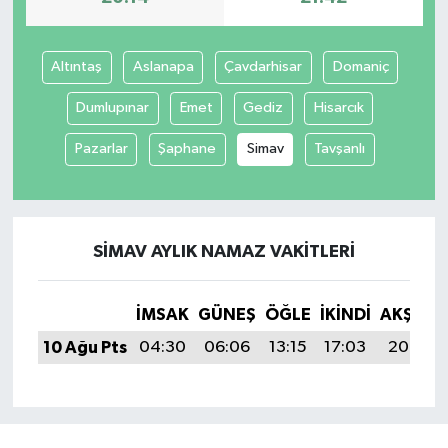
Altıntaş
Aslanapa
Çavdarhisar
Domaniç
Dumlupınar
Emet
Gediz
Hisarcık
Pazarlar
Şaphane
Simav
Tavşanlı
SIMAV AYLIK NAMAZ VAKITLERI
İMSAK
GÜNEŞ
ÖĞLE
İKINDI
AKŞAM
10 Ağu Pts
04:30
06:06
13:15
17:03
20:14