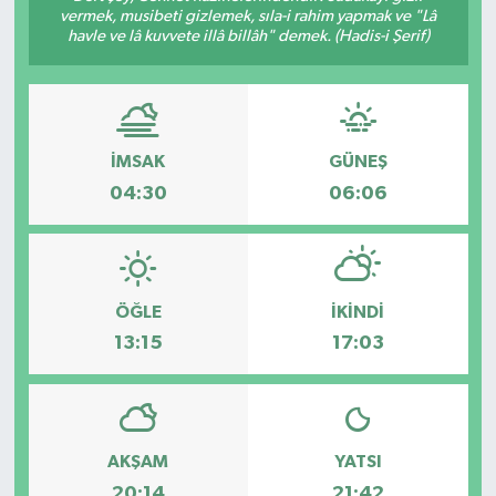
vermek, musibeti gizlemek, sıla-i rahim yapmak ve "Lâ
havle ve lâ kuvvete illâ billâh" demek. (Hadis-i Şerif)
İMSAK
GÜNEŞ
04:30
06:06
ÖĞLE
İKINDI
13:15
17:03
AKŞAM
YATSI
20:14
21:42