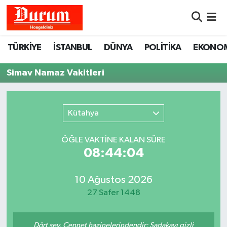
Nöbetçi Eczaneler
TÜRKİYE
İSTANBUL
DÜNYA
POLİTİKA
EKONO
Hava Durumu
Simav Namaz Vakitleri
Namaz Vakitleri
Kütahya
Trafik Durumu
ÖĞLE VAKTİNE KALAN SÜRE
Süper Lig Puan Durumu ve Fikstür
08:44:04
Tüm Manşetler
10 Ağustos 2026
27 Safer 1448
Son Dakika Haberleri
Haber Arşivi
Dört şey, Cennet hazinelerindendir: Sadakayı gizli