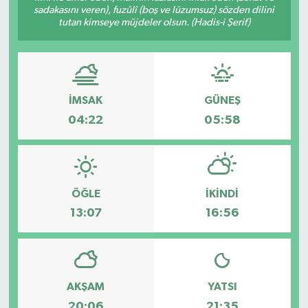
sadakasını veren), fuzûlî (boş ve lüzumsuz) sözden dilini
tutan kimseye müjdeler olsun. (Hadis-i Şerif)
İMSAK
GÜNEŞ
04:22
05:58
ÖĞLE
İKINDI
13:07
16:56
AKŞAM
YATSI
20:06
21:35