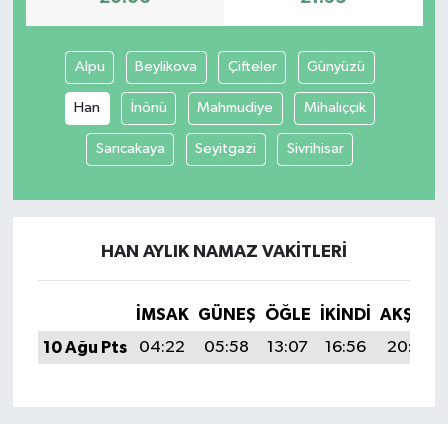
Alpu
Beylikova
Çifteler
Günyüzü
Han
İnönü
Mahmudiye
Mihalıççık
Sarıcakaya
Seyitgazi
Sivrihisar
HAN AYLIK NAMAZ VAKITLERI
İMSAK
GÜNEŞ
ÖĞLE
İKINDI
AKŞAM
10 Ağu Pts
04:22
05:58
13:07
16:56
20:06