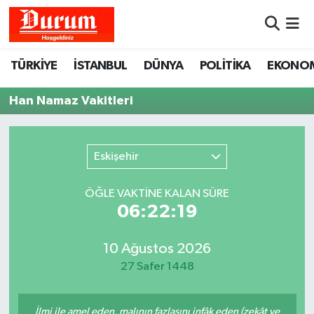
Nöbetçi Eczaneler
TÜRKİYE
İSTANBUL
DÜNYA
POLİTİKA
EKONO
Hava Durumu
Han Namaz Vakitleri
Namaz Vakitleri
Eskişehir
Trafik Durumu
ÖĞLE VAKTİNE KALAN SÜRE
Süper Lig Puan Durumu ve Fikstür
06:22:19
Tüm Manşetler
10 Ağustos 2026
27 Safer 1448
Son Dakika Haberleri
Haber Arşivi
İlmi ile amel eden, malının fazlasını infâk eden (zekât ve