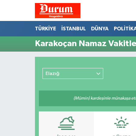
Nöbetçi Eczaneler
TÜRKİYE
İSTANBUL
DÜNYA
POLİTİK
Hava Durumu
Karakoçan Namaz Vakitle
Namaz Vakitleri
Trafik Durumu
Elazığ
Süper Lig Puan Durumu ve Fikstür
(Mümin) kardeşinle münakaşa etm
Tüm Manşetler
Son Dakika Haberleri
Haber Arşivi