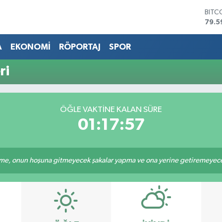
BITC
79.5
DOL
45,4
A
EKONOMİ
RÖPORTAJ
SPOR
EUR
53,3
ri
STER
61,6
G.AL
686
ÖĞLE VAKTİNE KALAN SÜRE
BİST
01:17:57
14.5
e, onun hoşuna gitmeyecek şakalar yapma ve ona yerine getiremeyeceği