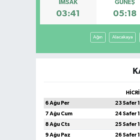
İMSAK
GÜNEŞ
03:41
05:18
Ağın
Alacakaya
K
HİCRİ
6 Ağu Per
23 Safer 
7 Ağu Cum
24 Safer 
8 Ağu Cts
25 Safer 
9 Ağu Paz
26 Safer 