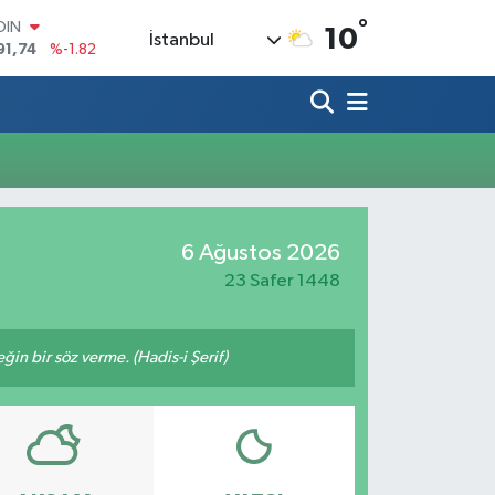
°
OIN
10
İstanbul
91,74
%-1.82
AR
3620
%0.02
O
8690
%0.19
LİN
0380
%0.18
TIN
2,09000
%0.19
100
6 Ağustos 2026
98,00
%0
23 Safer 1448
n bir söz verme. (Hadis-i Şerif)