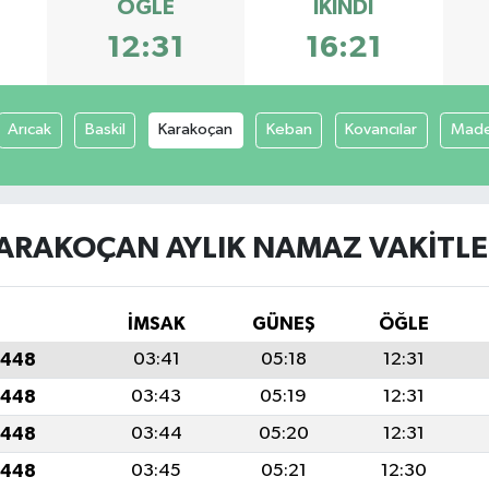
ÖĞLE
İKINDI
12:31
16:21
Arıcak
Baskil
Karakoçan
Keban
Kovancılar
Mad
ARAKOÇAN AYLIK NAMAZ VAKITLE
İMSAK
GÜNEŞ
ÖĞLE
1448
03:41
05:18
12:31
1448
03:43
05:19
12:31
1448
03:44
05:20
12:31
1448
03:45
05:21
12:30