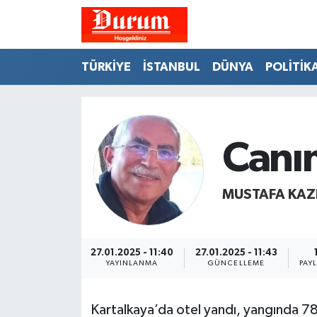
Nöbetçi Eczaneler
TÜRKİYE
İSTANBUL
DÜNYA
POLİTİK
Hava Durumu
Namaz Vakitleri
Canı
Trafik Durumu
MUSTAFA KAZ
Süper Lig Puan Durumu ve Fikstür
Tüm Manşetler
27.01.2025 - 11:40
27.01.2025 - 11:43
YAYINLANMA
GÜNCELLEME
PAY
Son Dakika Haberleri
Haber Arşivi
Kartalkaya’da otel yandı, yangında 78