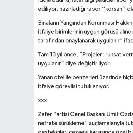
İddia odur ki, istendiği şekilde rapor ya
ediliyor, hazırladığı rapor ‘‘korsan’’ ol
Binaların Yangından Korunması Hakkında
itfaiye birimlerinin uygun görüşü alınd
tarafından onaylanarak uygulanır” if
Tam 13 yıl önce, “Projeler; ruhsat ver
uygulanır” diye değiştiriliyor.
Yanan otel ile benzerleri üzerinde hiç
itfaiye görevlisi tutuklanıyor.
xxx
Zafer Partisi Genel Başkanı Ümit Özda
nefrete sürükleme'’ suçlamalarıyla tut
destekçileri cezaevi karşısında özel bi