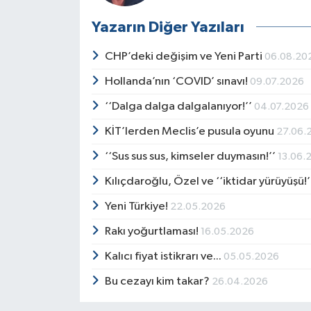
Yazarın Diğer Yazıları
CHP’deki değişim ve Yeni Parti
06.08.20
Hollanda’nın ‘COVID’ sınavı!
09.07.2026
‘‘Dalga dalga dalgalanıyor!’’
04.07.2026
KİT’lerden Meclis’e pusula oyunu
27.06.
‘‘Sus sus sus, kimseler duymasın!’’
13.06.
Kılıçdaroğlu, Özel ve ‘‘iktidar yürüyüşü!
Yeni Türkiye!
22.05.2026
Rakı yoğurtlaması!
16.05.2026
Kalıcı fiyat istikrarı ve...
05.05.2026
Bu cezayı kim takar?
26.04.2026