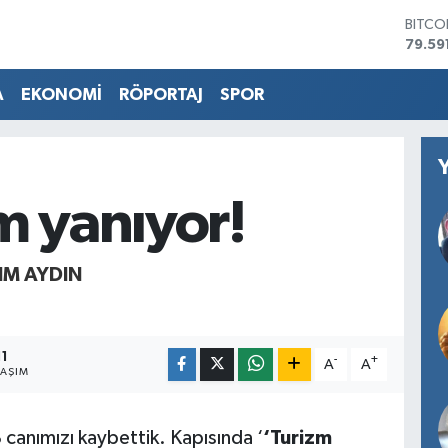
BITCO
79.59
DOLA
45,43
A
EKONOMİ
RÖPORTAJ
SPOR
EURO
53,38
STERL
61,60
G.ALT
m yanıyor!
6862
BİST1
14.59
IM AYDIN
11
-
+
A
A
LAŞIM
 canımızı kaybettik. Kapısında ‘
‘Turizm