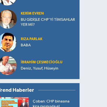
KERIM EVREN
BU GİDİŞLE CHP’Yİ TİMSAHLAR
YER Mİ?
RIZA PARLAK
BABA
İBRAHIM ÇEŞMECİOĞLU
Deniz, Yusuf, Hüseyin
Trend Haberler
Çoban: CHP binasına
kira oyunuyla el