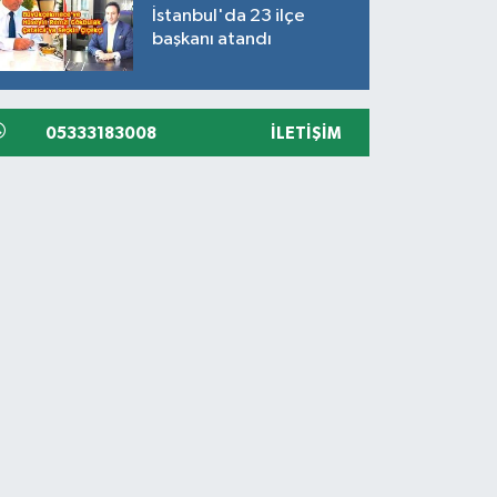
İstanbul'da 23 ilçe
başkanı atandı
05333183008
İLETIŞIM