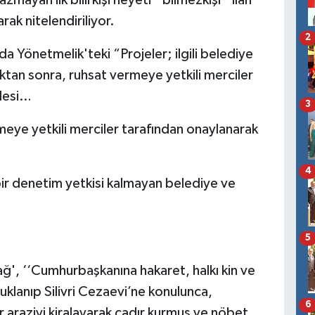
zmayan ilk bilirkişi heyeti ‘‘bilmezkişi’’ ilan
arak nitelendiriliyor.
2
 Yönetmelik'teki “Projeler; ilgili belediye
ıktan sonra, ruhsat vermeye yetkili merciler
adesi…
3
meye yetkili merciler tarafından onaylanarak
4
bir denetim yetkisi kalmayan belediye ve
5
ğ', ‘‘Cumhurbaşkanına hakaret, halkı kin ve
uklanıp Silivri Cezaevi’ne konulunca,
6
r araziyi kiralayarak çadır kurmuş ve nöbet