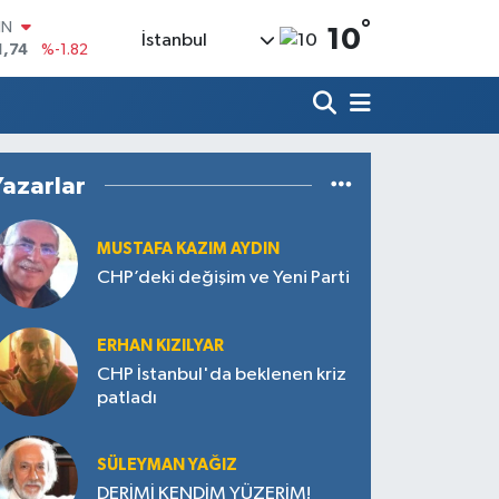
IN
°
10
İstanbul
1,74
%-1.82
R
620
%0.02
690
%0.19
İN
380
%0.18
Yazarlar
IN
,09000
%0.19
00
MUSTAFA KAZIM AYDIN
8,00
%0
CHP’deki değişim ve Yeni Parti
ERHAN KIZILYAR
CHP İstanbul'da beklenen kriz
patladı
SÜLEYMAN YAĞIZ
DERİMİ KENDİM YÜZERİM!