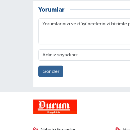
Yorumlar
Gönder
Nöbetçi Eczaneler
Ha