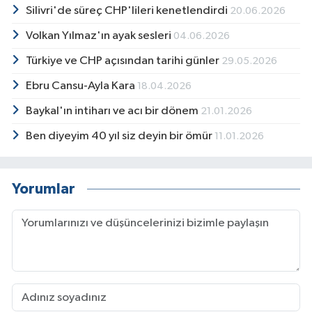
Silivri'de süreç CHP'lileri kenetlendirdi
20.06.2026
Volkan Yılmaz'ın ayak sesleri
04.06.2026
Türkiye ve CHP açısından tarihi günler
29.05.2026
Ebru Cansu-Ayla Kara
18.04.2026
Baykal'ın intiharı ve acı bir dönem
21.01.2026
Ben diyeyim 40 yıl siz deyin bir ömür
11.01.2026
Yorumlar