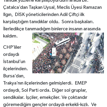
Tanıdık yüzlerle karşılaşoyurdum arada bir.
Çatalca’dan Taşkan Uysal, Meclis Üyesi Ramazan
Ilgın, DİSK yöneticilerinden Adil Çiftçi ilk
karşılaştığım tanıdıklar oldu. Sonra başkaları.
İlerledikçe tanımadığım binlerce insanın arasında
kaldım.
CHP’liler
ordaydı
İstanbul’un
ilçelerinden.
Bursa’dan,
Trakya’nın ilçelerinden gelmişlerdi. EMEP
ordaydı, Sol Parti orda. Diğer sol gruplar,
sendikalar. İşçiler, emekçiler. Ve çoktandır
göremediğim gençler ordaydı erkekli-kızlı. Ve