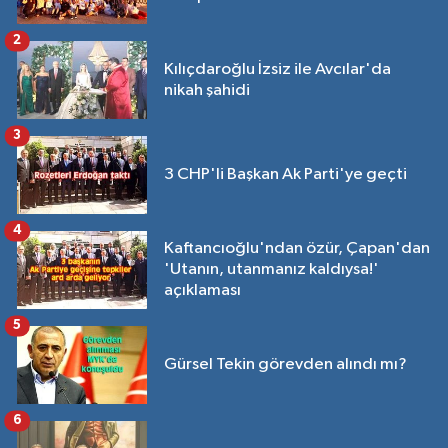
2
Kılıçdaroğlu İzsiz ile Avcılar'da
nikah şahidi
3
3 CHP'li Başkan Ak Parti'ye geçti
4
Kaftancıoğlu'ndan özür, Çapan'dan
'Utanın, utanmanız kaldıysa!'
açıklaması
5
Gürsel Tekin görevden alındı mı?
6