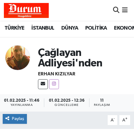
Nöbetçi Eczaneler
TÜRKİYE
İSTANBUL
DÜNYA
POLİTİKA
EKONO
Hava Durumu
Çağlayan
Namaz Vakitleri
Adliyesi'nden
Trafik Durumu
ERHAN KIZILYAR
Süper Lig Puan Durumu ve Fikstür
Tüm Manşetler
01.02.2025 - 11:46
01.02.2025 - 12:36
11
YAYINLANMA
GÜNCELLEME
PAYLAŞIM
Son Dakika Haberleri
Paylaş
-
+
A
A
Haber Arşivi