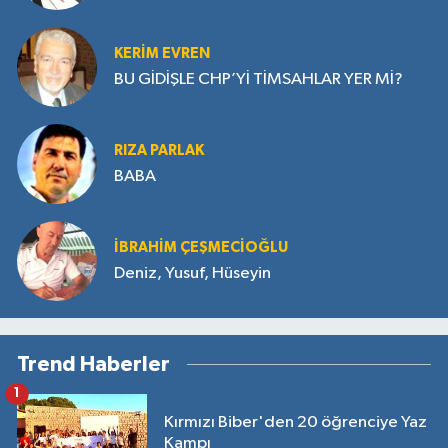
KERIM EVREN
BU GİDİŞLE CHP’Yİ TİMSAHLAR YER Mİ?
RIZA PARLAK
BABA
İBRAHIM ÇEŞMECİOĞLU
Deniz, Yusuf, Hüseyin
Trend Haberler
1
Kırmızı Biber'den 20 öğrenciye Yaz
Kampı