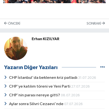
ÖNCEKI
SONRAKI
Erhan KIZILYAR
Yazarın Diğer Yazıları
CHP İstanbul'da beklenen kriz patladı
31.07.2026
CHP'ye katılım töreni ve Yeni Parti
27.07.2026
CHP'nin parası nereye gitti?
08.07.2026
Aylar sonra Silivri Cezaevi'nde
07.07.2026