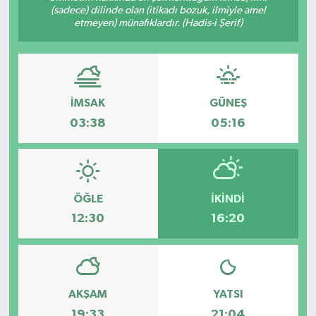
(sadece) dilinde olan (itikadı bozuk, ilmiyle amel
etmeyen) münafıklardır. (Hadis-i Şerif)
İMSAK
GÜNEŞ
03:38
05:16
ÖĞLE
İKINDI
12:30
16:20
AKŞAM
YATSI
19:33
21:04