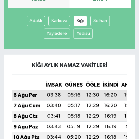
Adaklı
Karlıova
Kiğı
Solhan
Yayladere
Yedisu
KIĞI AYLIK NAMAZ VAKITLERI
İMSAK
GÜNEŞ
ÖĞLE
İKINDI
AKŞA
6 Ağu Per
03:38
05:16
12:30
16:20
19:33
7 Ağu Cum
03:40
05:17
12:29
16:20
19:32
8 Ağu Cts
03:41
05:18
12:29
16:19
19:31
9 Ağu Paz
03:43
05:19
12:29
16:19
19:30
10 Ağu Pts
03:44
05:20
12:29
16:18
19:29