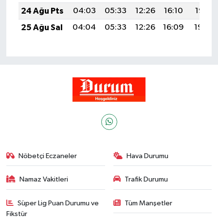
24 Ağu Pts
04:03
05:33
12:26
16:10
19:10
25 Ağu Sal
04:04
05:33
12:26
16:09
19:08
Nöbetçi Eczaneler
Hava Durumu
Namaz Vakitleri
Trafik Durumu
Süper Lig Puan Durumu ve
Tüm Manşetler
Fikstür