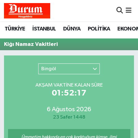
Nöbetçi Eczaneler
TÜRKİYE
İSTANBUL
DÜNYA
POLİTİKA
EKONO
Hava Durumu
Kiğı Namaz Vakitleri
Namaz Vakitleri
Bingöl
Trafik Durumu
AKŞAM VAKTİNE KALAN SÜRE
Süper Lig Puan Durumu ve Fikstür
01:52:17
Tüm Manşetler
6 Ağustos 2026
23 Safer 1448
Son Dakika Haberleri
Haber Arşivi
Ümmetim hakkında en çok korktuğum kimse, ilmi