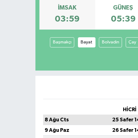
İMSAK
GÜNEŞ
03:59
05:39
Başmakçı
Bayat
Bolvadin
Çay
HİCRİ
8 Ağu Cts
25 Safer 
9 Ağu Paz
26 Safer 