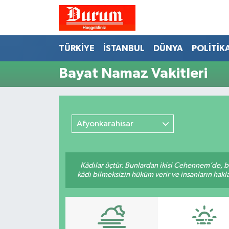
Nöbetçi Eczaneler
TÜRKİYE
İSTANBUL
DÜNYA
POLİTİK
Hava Durumu
Bayat Namaz Vakitleri
Namaz Vakitleri
Trafik Durumu
Afyonkarahisar
Süper Lig Puan Durumu ve Fikstür
Kâdılar üçtür. Bunlardan ikisi Cehennem’de, b
Tüm Manşetler
kâdı bilmeksizin hüküm verir ve insanların hakla
Son Dakika Haberleri
Haber Arşivi