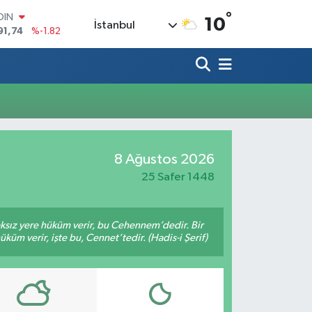
°
OIN
10
İstanbul
91,74
%-1.82
AR
3620
%0.02
O
8690
%0.19
LİN
0380
%0.18
TIN
2,09000
%0.19
100
8 Ağustos 2026
98,00
%0
25 Safer 1448
aksız yere hüküm verir, bu Cehennem’dedir. Bir
küm verir, işte bu, Cennet’tedir. (Hadis-i Şerif)