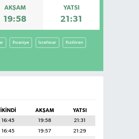
AKŞAM
YATSI
19:58
21:31
ar
İhsaniye
İscehisar
Kızılören
İKINDI
AKŞAM
YATSI
16:45
19:58
21:31
16:45
19:57
21:29