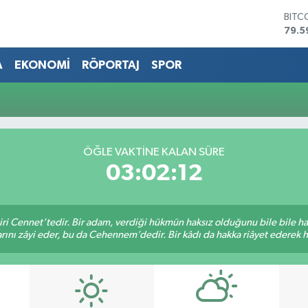
BITC
79.5
DOL
45,4
A
EKONOMİ
RÖPORTAJ
SPOR
EUR
53,3
STER
61,6
G.AL
686
ÖĞLE VAKTİNE KALAN SÜRE
BİST
03:02:12
14.5
iri Cennet’tedir. Bir adam, verdiği hükmün haksız olduğunu bile bile h
rını zâyi eder, bu da Cehennem’dedir. Bir kâdı da hakka riâyet ederek hü