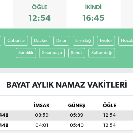
ÖĞLE
İKINDI
12:54
16:45
Çobanlar
Dazkırı
Dinar
Emirdağ
Evciler
Hocal
Sandıklı
Sinanpaşa
Şuhut
Sultandağı
BAYAT AYLIK NAMAZ VAKITLERI
İMSAK
GÜNEŞ
ÖĞLE
1448
03:59
05:39
12:54
1448
04:01
05:40
12:54