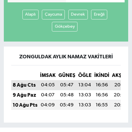
Alaplı
Çaycuma
Devrek
Ereğli
Gökçebey
ZONGULDAK AYLIK NAMAZ VAKITLERI
İMSAK
GÜNEŞ
ÖĞLE
İKINDI
AKŞAM
8 Ağu Cts
04:05
05:47
13:04
16:56
20:10
9 Ağu Paz
04:07
05:48
13:03
16:56
20:09
10 Ağu Pts
04:09
05:49
13:03
16:55
20:07