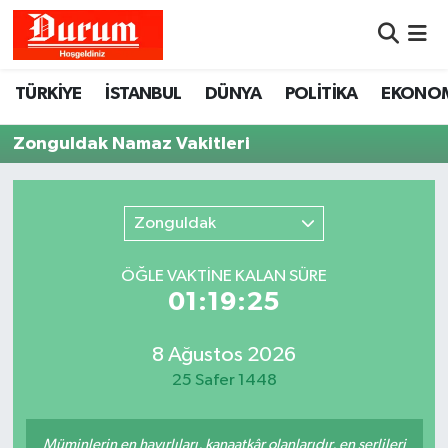
Nöbetçi Eczaneler
TÜRKİYE
İSTANBUL
DÜNYA
POLİTİKA
EKONO
Hava Durumu
Zonguldak Namaz Vakitleri
Namaz Vakitleri
Zonguldak
Trafik Durumu
ÖĞLE VAKTİNE KALAN SÜRE
Süper Lig Puan Durumu ve Fikstür
01:19:25
Tüm Manşetler
8 Ağustos 2026
25 Safer 1448
Son Dakika Haberleri
Haber Arşivi
Müminlerin en hayırlıları, kanaatkâr olanlarıdır, en şerlileri