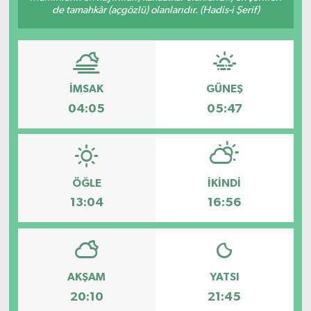
de tamahkâr (açgözlü) olanlarıdır. (Hadis-i Şerif)
İMSAK
GÜNEŞ
04:05
05:47
ÖĞLE
İKINDI
13:04
16:56
AKŞAM
YATSI
20:10
21:45