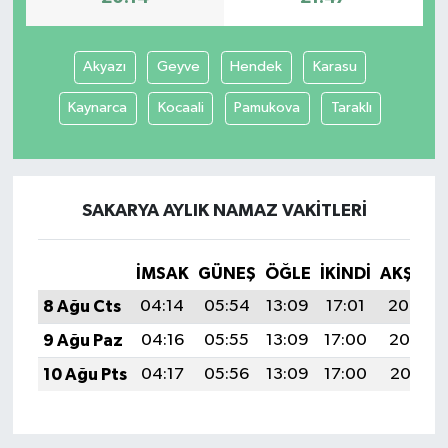
Akyazı
Geyve
Hendek
Karasu
Kaynarca
Kocaali
Pamukova
Taraklı
SAKARYA AYLIK NAMAZ VAKITLERI
İMSAK
GÜNEŞ
ÖĞLE
İKINDI
AKŞAM
8 Ağu Cts
04:14
05:54
13:09
17:01
20:14
9 Ağu Paz
04:16
05:55
13:09
17:00
20:13
10 Ağu Pts
04:17
05:56
13:09
17:00
20:11