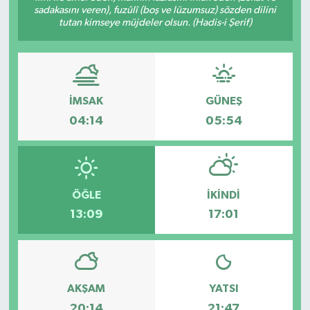
sadakasını veren), fuzûlî (boş ve lüzumsuz) sözden dilini
tutan kimseye müjdeler olsun. (Hadis-i Şerif)
İMSAK
GÜNEŞ
04:14
05:54
ÖĞLE
İKINDI
13:09
17:01
AKŞAM
YATSI
20:14
21:47