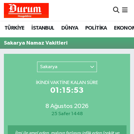
Nöbetçi Eczaneler
TÜRKİYE
İSTANBUL
DÜNYA
POLİTİKA
EKONO
Hava Durumu
Sakarya Namaz Vakitleri
Namaz Vakitleri
Sakarya
Trafik Durumu
İKINDI VAKTİNE KALAN SÜRE
Süper Lig Puan Durumu ve Fikstür
01:15:53
Tüm Manşetler
8 Ağustos 2026
25 Safer 1448
Son Dakika Haberleri
Haber Arşivi
İlmi ile amel eden, malının fazlasını infâk eden (zekât ve