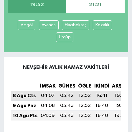
19:52
21:21
Acıgöl
Avanos
Hacıbektaş
Kozaklı
Ürgüp
NEVŞEHIR AYLIK NAMAZ VAKITLERI
İMSAK
GÜNEŞ
ÖĞLE
İKINDI
AKŞAM
8 Ağu Cts
04:07
05:42
12:52
16:41
19:52
9 Ağu Paz
04:08
05:43
12:52
16:40
19:51
10 Ağu Pts
04:09
05:43
12:52
16:40
19:50