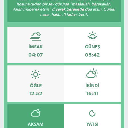
hoşuna giden bir şey görürse "mâşâallah, bârekallâh,
Allah mübarek etsin" diyerek bereketle dua etsin. Çünkü
nazar, haktır. (Hadis-i Şerif)
İMSAK
GÜNEŞ
04:07
05:42
ÖĞLE
İKINDI
12:52
16:41
AKŞAM
YATSI