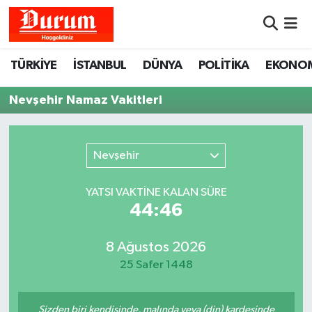
Nöbetçi Eczaneler
TÜRKİYE
İSTANBUL
DÜNYA
POLİTİKA
EKONO
Hava Durumu
Nevşehir Namaz Vakitleri
Namaz Vakitleri
Nevşehir
Trafik Durumu
YATSI VAKTİNE KALAN SÜRE
Süper Lig Puan Durumu ve Fikstür
44:46
Tüm Manşetler
8 Ağustos 2026
25 Safer 1448
Son Dakika Haberleri
Haber Arşivi
Sizden biri kendisinde, malında veya (din) kardeşinde