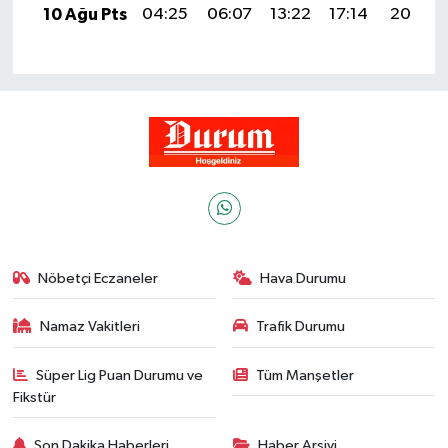
10 Ağu Pts
04:25
06:07
13:22
17:14
20:26
Nöbetçi Eczaneler
Hava Durumu
Namaz Vakitleri
Trafik Durumu
Süper Lig Puan Durumu ve
Tüm Manşetler
Fikstür
Son Dakika Haberleri
Haber Arşivi