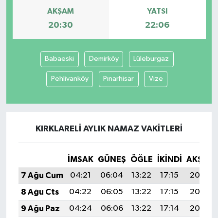
AKŞAM
YATSI
20:30
22:06
Babaeski
Demirköy
Lüleburgaz
Pehlivanköy
Pınarhisar
Vize
KIRKLARELI AYLIK NAMAZ VAKITLERI
İMSAK
GÜNEŞ
ÖĞLE
İKINDI
AKŞAM
7 Ağu Cum
04:21
06:04
13:22
17:15
20:30
8 Ağu Cts
04:22
06:05
13:22
17:15
20:29
9 Ağu Paz
04:24
06:06
13:22
17:14
20:27