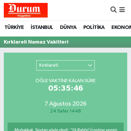
Nöbetçi Eczaneler
TÜRKİYE
İSTANBUL
DÜNYA
POLİTİKA
EKONO
Hava Durumu
Kırklareli Namaz Vakitleri
Namaz Vakitleri
Kırklareli
Trafik Durumu
ÖĞLE VAKTİNE KALAN SÜRE
Süper Lig Puan Durumu ve Fikstür
05:35:46
Tüm Manşetler
7 Ağustos 2026
24 Safer 1448
Son Dakika Haberleri
Haber Arşivi
Muhakkak, Şeytan şöyle dedi: "Yâ Rabbi! İzzetine yemin