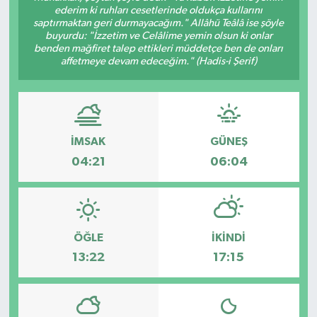
ederim ki ruhları cesetlerinde oldukça kullarını
saptırmaktan geri durmayacağım." Allâhü Teâlâ ise şöyle
buyurdu: "İzzetim ve Celâlime yemin olsun ki onlar
benden mağfiret talep ettikleri müddetçe ben de onları
affetmeye devam edeceğim." (Hadis-i Şerif)
İMSAK
GÜNEŞ
04:21
06:04
ÖĞLE
İKINDI
13:22
17:15