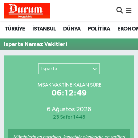
Nöbetçi Eczaneler
TÜRKİYE
İSTANBUL
DÜNYA
POLİTİKA
EKONO
Hava Durumu
Isparta Namaz Vakitleri
Namaz Vakitleri
Isparta
Trafik Durumu
İMSAK VAKTİNE KALAN SÜRE
Süper Lig Puan Durumu ve Fikstür
06:12:49
Tüm Manşetler
6 Ağustos 2026
23 Safer 1448
Son Dakika Haberleri
Haber Arşivi
Müminlerin en hayırlıları, kanaatkâr olanlarıdır, en şerlileri