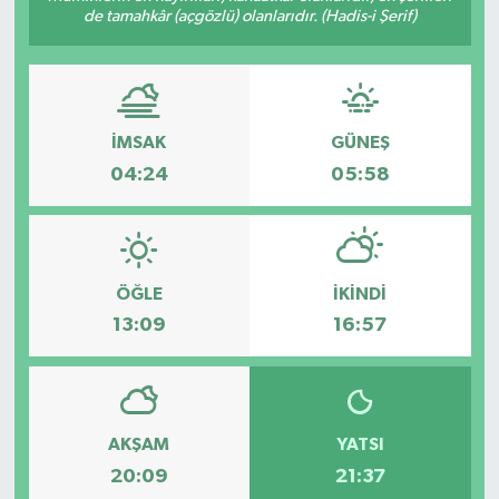
de tamahkâr (açgözlü) olanlarıdır. (Hadis-i Şerif)
İMSAK
GÜNEŞ
04:24
05:58
ÖĞLE
İKINDI
13:09
16:57
AKŞAM
YATSI
20:09
21:37