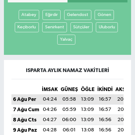
Atabey
Eğirdir
Gelendost
Gönen
Keçiborlu
Senirkent
Sütçüler
Uluborlu
Yalvaç
ISPARTA AYLIK NAMAZ VAKITLERI
İMSAK
GÜNEŞ
ÖĞLE
İKINDI
AKŞAM
6 Ağu Per
04:24
05:58
13:09
16:57
20:09
7 Ağu Cum
04:26
05:59
13:09
16:57
20:08
8 Ağu Cts
04:27
06:00
13:09
16:56
20:07
9 Ağu Paz
04:28
06:01
13:08
16:56
20:06