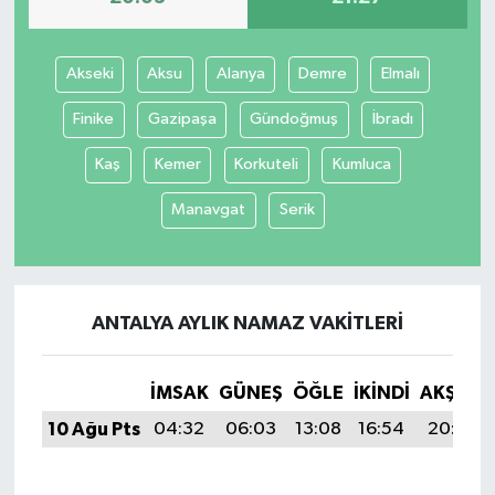
Akseki
Aksu
Alanya
Demre
Elmalı
Finike
Gazipaşa
Gündoğmuş
İbradı
Kaş
Kemer
Korkuteli
Kumluca
Manavgat
Serik
ANTALYA AYLIK NAMAZ VAKITLERI
İMSAK
GÜNEŞ
ÖĞLE
İKINDI
AKŞAM
10 Ağu Pts
04:32
06:03
13:08
16:54
20:03