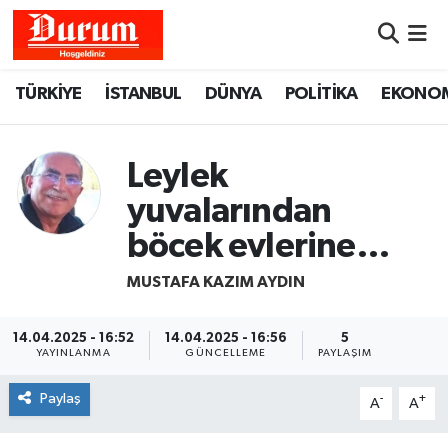
Nöbetçi Eczaneler
TÜRKİYE
İSTANBUL
DÜNYA
POLİTİKA
EKONO
Hava Durumu
Leylek
Namaz Vakitleri
yuvalarından
Trafik Durumu
böcek evlerine…
Süper Lig Puan Durumu ve Fikstür
MUSTAFA KAZIM AYDIN
Tüm Manşetler
14.04.2025 - 16:52
14.04.2025 - 16:56
5
YAYINLANMA
GÜNCELLEME
PAYLAŞIM
Son Dakika Haberleri
Paylaş
-
+
A
A
Haber Arşivi