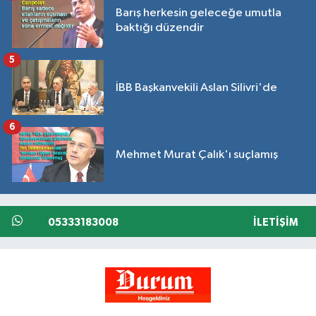
Barış herkesin geleceğe umutla
baktığı düzendir
5
İBB Başkanvekili Aslan Silivri'de
6
Mehmet Murat Çalık'ı suçlamış
05333183008
İLETIŞIM