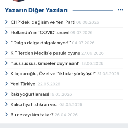
Yazarın Diğer Yazıları
CHP’deki değişim ve Yeni Parti
06.08.2026
Hollanda’nın ‘COVID’ sınavı!
09.07.2026
‘‘Dalga dalga dalgalanıyor!’’
04.07.2026
KİT’lerden Meclis’e pusula oyunu
27.06.2026
‘‘Sus sus sus, kimseler duymasın!’’
13.06.2026
Kılıçdaroğlu, Özel ve ‘‘iktidar yürüyüşü!’’
31.05.2026
Yeni Türkiye!
22.05.2026
Rakı yoğurtlaması!
16.05.2026
Kalıcı fiyat istikrarı ve...
05.05.2026
Bu cezayı kim takar?
26.04.2026