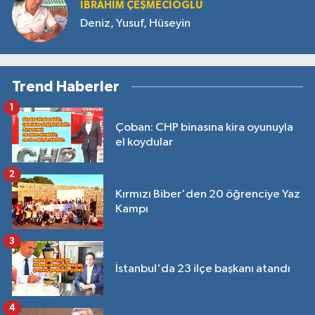
İBRAHIM ÇEŞMECİOĞLU
Deniz, Yusuf, Hüseyin
Trend Haberler
1
Çoban: CHP binasına kira oyunuyla
el koydular
2
Kırmızı Biber'den 20 öğrenciye Yaz
Kampı
3
İstanbul'da 23 ilçe başkanı atandı
4