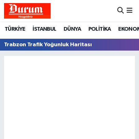
Nöbetçi Eczaneler
TÜRKİYE
İSTANBUL
DÜNYA
POLİTİKA
EKONO
Hava Durumu
Trabzon Trafik Yoğunluk Haritası
Namaz Vakitleri
Trafik Durumu
Süper Lig Puan Durumu ve Fikstür
Tüm Manşetler
Son Dakika Haberleri
Haber Arşivi