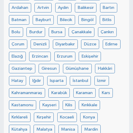
Ardahan
Artvin
Aydın
Balıkesir
Bartın
Batman
Bayburt
Bilecik
Bingöl
Bitlis
Bolu
Burdur
Bursa
Çanakkale
Çankırı
Çorum
Denizli
Diyarbakır
Düzce
Edirne
Elazığ
Erzincan
Erzurum
Eskişehir
Gaziantep
Giresun
Gümüşhane
Hakkâri
Hatay
Iğdır
Isparta
İstanbul
İzmir
Kahramanmaraş
Karabük
Karaman
Kars
Kastamonu
Kayseri
Kilis
Kırıkkale
Kırklareli
Kırşehir
Kocaeli
Konya
Kütahya
Malatya
Manisa
Mardin