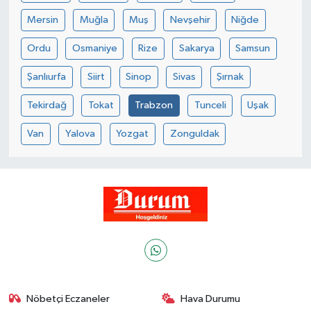
Mersin
Muğla
Muş
Nevşehir
Niğde
Ordu
Osmaniye
Rize
Sakarya
Samsun
Şanlıurfa
Siirt
Sinop
Sivas
Şırnak
Tekirdağ
Tokat
Trabzon
Tunceli
Uşak
Van
Yalova
Yozgat
Zonguldak
Nöbetçi Eczaneler
Hava Durumu