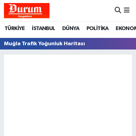
Nöbetçi Eczaneler
TÜRKİYE
İSTANBUL
DÜNYA
POLİTİKA
EKONO
Hava Durumu
Muğla Trafik Yoğunluk Haritası
Namaz Vakitleri
Trafik Durumu
Süper Lig Puan Durumu ve Fikstür
Tüm Manşetler
Son Dakika Haberleri
Haber Arşivi