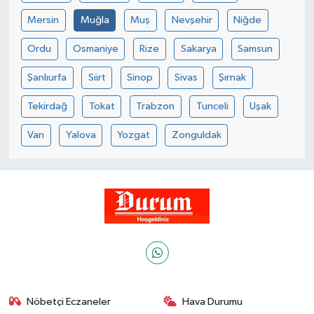
Mersin
Muğla
Muş
Nevşehir
Niğde
Ordu
Osmaniye
Rize
Sakarya
Samsun
Şanlıurfa
Siirt
Sinop
Sivas
Şırnak
Tekirdağ
Tokat
Trabzon
Tunceli
Uşak
Van
Yalova
Yozgat
Zonguldak
Nöbetçi Eczaneler
Hava Durumu