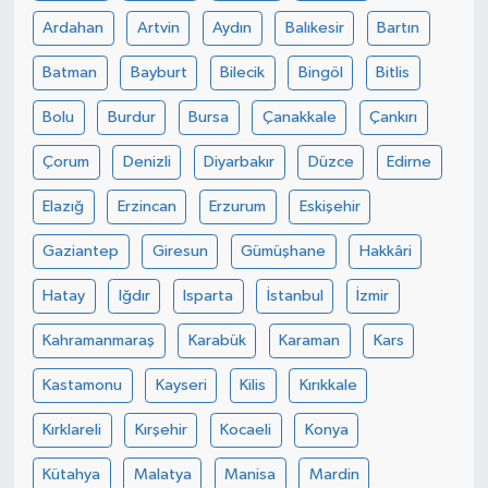
Ardahan
Artvin
Aydın
Balıkesir
Bartın
Batman
Bayburt
Bilecik
Bingöl
Bitlis
Bolu
Burdur
Bursa
Çanakkale
Çankırı
Çorum
Denizli
Diyarbakır
Düzce
Edirne
Elazığ
Erzincan
Erzurum
Eskişehir
Gaziantep
Giresun
Gümüşhane
Hakkâri
Hatay
Iğdır
Isparta
İstanbul
İzmir
Kahramanmaraş
Karabük
Karaman
Kars
Kastamonu
Kayseri
Kilis
Kırıkkale
Kırklareli
Kırşehir
Kocaeli
Konya
Kütahya
Malatya
Manisa
Mardin