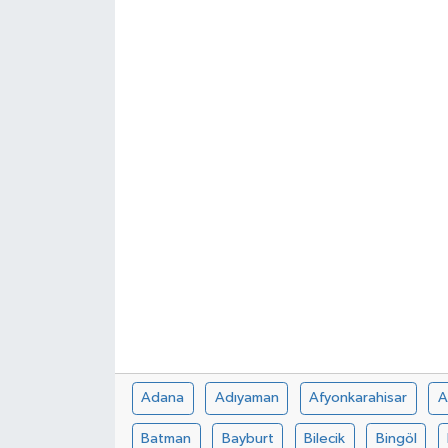
Adana
Adıyaman
Afyonkarahisar
A
Batman
Bayburt
Bilecik
Bingöl