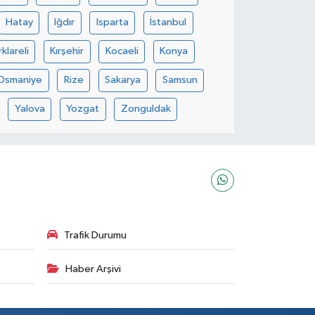
Hatay
Iğdır
Isparta
İstanbul
rklareli
Kırşehir
Kocaeli
Konya
Osmaniye
Rize
Sakarya
Samsun
Yalova
Yozgat
Zonguldak
Trafik Durumu
Haber Arşivi