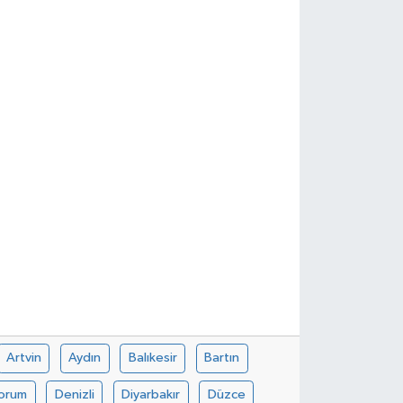
Artvin
Aydın
Balıkesir
Bartın
orum
Denizli
Diyarbakır
Düzce