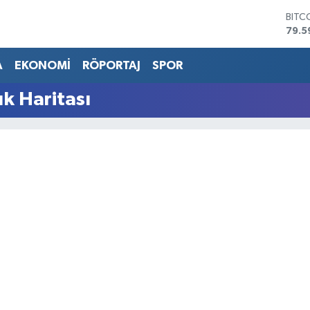
BITC
79.5
DOL
45,4
A
EKONOMİ
RÖPORTAJ
SPOR
EUR
53,3
k Haritası
STER
61,6
G.AL
686
BİST
14.5