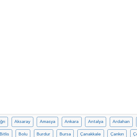
ğrı
Aksaray
Amasya
Ankara
Antalya
Ardahan
Bitlis
Bolu
Burdur
Bursa
Çanakkale
Çankırı
Ç