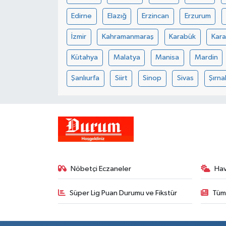
Edirne
Elazığ
Erzincan
Erzurum
İzmir
Kahramanmaraş
Karabük
Kar
Kütahya
Malatya
Manisa
Mardin
Şanlıurfa
Siirt
Sinop
Sivas
Şırna
Nöbetçi Eczaneler
Ha
Süper Lig Puan Durumu ve Fikstür
Tüm