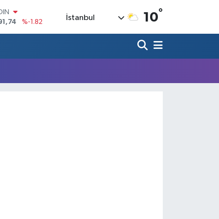
°
OIN
10
İstanbul
91,74
%-1.82
AR
3620
%0.02
O
8690
%0.19
LİN
0380
%0.18
TIN
2,09000
%0.19
100
98,00
%0