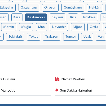
Eskişehir
Gaziantep
Giresun
Gümüşhane
Hakkâri
aman
Kars
Kastamonu
Kayseri
Kilis
Kırıkkale
Kı
Mersin
Muğla
Muş
Nevşehir
Niğde
Ordu
k
Tekirdağ
Tokat
Trabzon
Tunceli
Uşak
Van
va Durumu
Namaz Vakitleri
 Manşetler
Son Dakika Haberleri