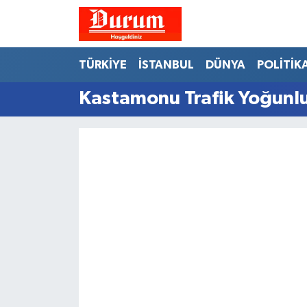
Nöbetçi Eczaneler
TÜRKİYE
İSTANBUL
DÜNYA
POLİTİK
Hava Durumu
Kastamonu Trafik Yoğunlu
Namaz Vakitleri
Trafik Durumu
Süper Lig Puan Durumu ve Fikstür
Tüm Manşetler
Son Dakika Haberleri
Haber Arşivi