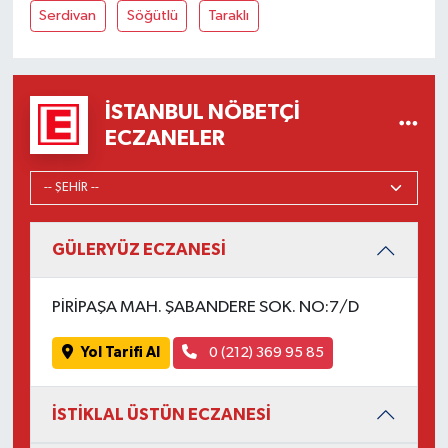
Serdivan
Söğütlü
Taraklı
İSTANBUL NÖBETÇI
ECZANELER
GÜLERYÜZ ECZANESİ
PİRİPAŞA MAH. ŞABANDERE SOK. NO:7/D
Yol Tarifi Al
0 (212) 369 95 85
İSTİKLAL ÜSTÜN ECZANESİ