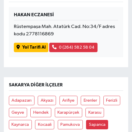
HAKAN ECZANESİ
Rüstempaşa Mah. Atatürk Cad. No:34/F adres
kodu 2778116869
Yol Tarifi Al
0 (264) 582 58 04
SAKARYA DIĞER İLÇELER
Adapazarı
Akyazı
Arifiye
Erenler
Ferizli
Geyve
Hendek
Karapürçek
Karasu
Kaynarca
Kocaali
Pamukova
Sapanca