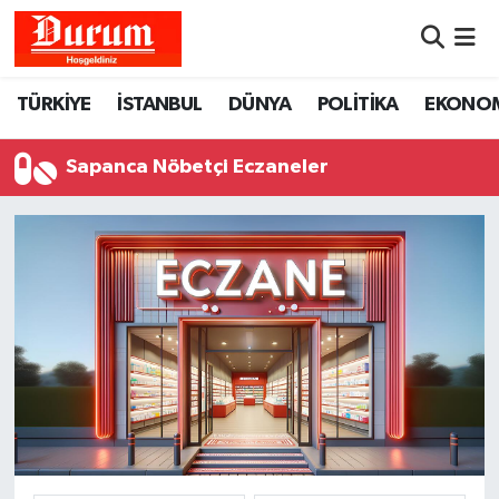
Nöbetçi Eczaneler
TÜRKİYE
İSTANBUL
DÜNYA
POLİTİKA
EKONO
Hava Durumu
Sapanca Nöbetçi Eczaneler
Namaz Vakitleri
Trafik Durumu
Süper Lig Puan Durumu ve Fikstür
Tüm Manşetler
Son Dakika Haberleri
Haber Arşivi