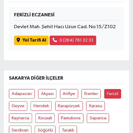
FERİZLİ ECZANESİ
Devlet Mah. Şehit Hacı Uzun Cad. No:15/Z102
Yol Tarifi Al
0 (264) 781 32 33
SAKARYA DIĞER İLÇELER
Adapazarı
Akyazı
Arifiye
Erenler
Ferizli
Geyve
Hendek
Karapürçek
Karasu
Kaynarca
Kocaali
Pamukova
Sapanca
Serdivan
Söğütlü
Taraklı