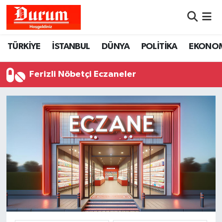
Nöbetçi Eczaneler
TÜRKİYE
İSTANBUL
DÜNYA
POLİTİKA
EKONO
Hava Durumu
Ferizli Nöbetçi Eczaneler
Namaz Vakitleri
Trafik Durumu
Süper Lig Puan Durumu ve Fikstür
Tüm Manşetler
Son Dakika Haberleri
Haber Arşivi