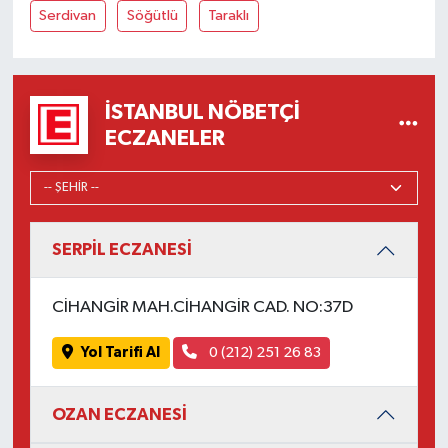
Serdivan
Söğütlü
Taraklı
İSTANBUL NÖBETÇI
ECZANELER
SERPİL ECZANESİ
CİHANGİR MAH.CİHANGİR CAD. NO:37D
Yol Tarifi Al
0 (212) 251 26 83
OZAN ECZANESİ