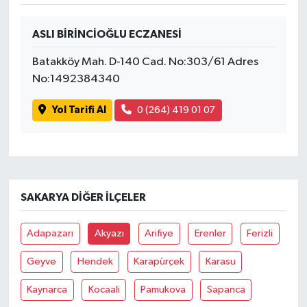
ASLI BİRİNCİOĞLU ECZANESİ
Batakköy Mah. D-140 Cad. No:303/61 Adres
No:1492384340
Yol Tarifi Al
0 (264) 419 01 07
SAKARYA DIĞER İLÇELER
Adapazarı
Akyazı
Arifiye
Erenler
Ferizli
Geyve
Hendek
Karapürçek
Karasu
Kaynarca
Kocaali
Pamukova
Sapanca