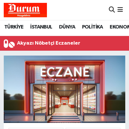
Nöbetçi Eczaneler
TÜRKİYE
İSTANBUL
DÜNYA
POLİTİKA
EKONO
Hava Durumu
Akyazı Nöbetçi Eczaneler
Namaz Vakitleri
Trafik Durumu
Süper Lig Puan Durumu ve Fikstür
Tüm Manşetler
Son Dakika Haberleri
Haber Arşivi