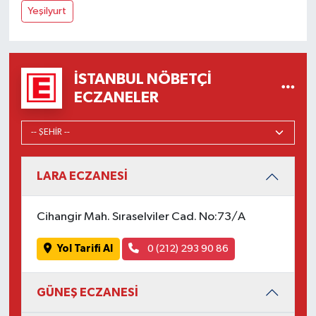
Yeşilyurt
İSTANBUL NÖBETÇI
ECZANELER
LARA ECZANESİ
Cihangir Mah. Sıraselviler Cad. No:73/A
Yol Tarifi Al
0 (212) 293 90 86
GÜNEŞ ECZANESİ