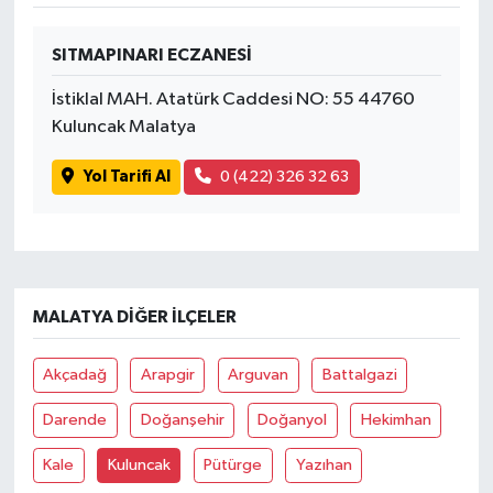
SITMAPINARI ECZANESİ
İstiklal MAH. Atatürk Caddesi NO: 55 44760
Kuluncak Malatya
Yol Tarifi Al
0 (422) 326 32 63
MALATYA DIĞER İLÇELER
Akçadağ
Arapgir
Arguvan
Battalgazi
Darende
Doğanşehir
Doğanyol
Hekimhan
Kale
Kuluncak
Pütürge
Yazıhan