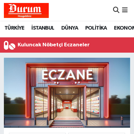
Nöbetçi Eczaneler
TÜRKİYE
İSTANBUL
DÜNYA
POLİTİKA
EKONO
Hava Durumu
Kuluncak Nöbetçi Eczaneler
Namaz Vakitleri
Trafik Durumu
Süper Lig Puan Durumu ve Fikstür
Tüm Manşetler
Son Dakika Haberleri
Haber Arşivi