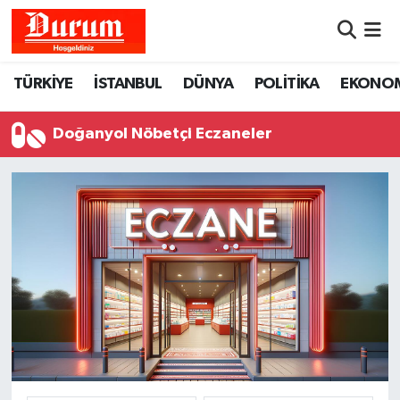
Nöbetçi Eczaneler
TÜRKİYE
İSTANBUL
DÜNYA
POLİTİKA
EKONO
Hava Durumu
Doğanyol Nöbetçi Eczaneler
Namaz Vakitleri
Trafik Durumu
Süper Lig Puan Durumu ve Fikstür
Tüm Manşetler
Son Dakika Haberleri
Haber Arşivi