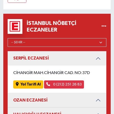
İSTANBUL NÖBETÇI
ECZANELER
SERPİL ECZANESİ
CİHANGİR MAH.CİHANGİR CAD. NO:37D
Yol Tarifi Al
0 (212) 251 26 83
OZAN ECZANESİ