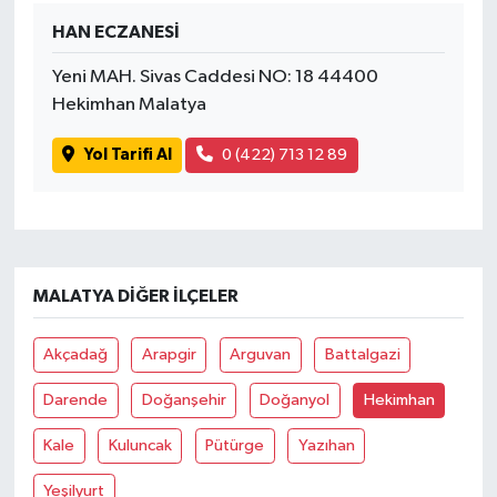
HAN ECZANESİ
Yeni MAH. Sivas Caddesi NO: 18 44400
Hekimhan Malatya
Yol Tarifi Al
0 (422) 713 12 89
MALATYA DIĞER İLÇELER
Akçadağ
Arapgir
Arguvan
Battalgazi
Darende
Doğanşehir
Doğanyol
Hekimhan
Kale
Kuluncak
Pütürge
Yazıhan
Yeşilyurt