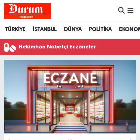
Nöbetçi Eczaneler
TÜRKİYE
İSTANBUL
DÜNYA
POLİTİKA
EKONO
Hava Durumu
Hekimhan Nöbetçi Eczaneler
Namaz Vakitleri
Trafik Durumu
Süper Lig Puan Durumu ve Fikstür
Tüm Manşetler
Son Dakika Haberleri
Haber Arşivi