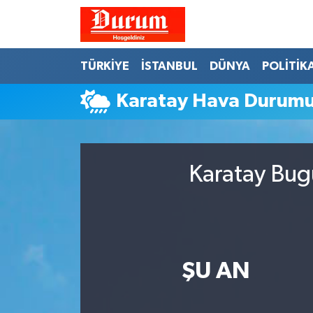
Nöbetçi Eczaneler
TÜRKİYE
İSTANBUL
DÜNYA
POLİTİK
Hava Durumu
Karatay Hava Durum
Namaz Vakitleri
Trafik Durumu
Karatay Bug
Süper Lig Puan Durumu ve Fikstür
Tüm Manşetler
ŞU AN
Son Dakika Haberleri
Haber Arşivi