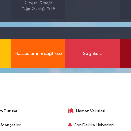
Rüzgar: 17 km/h
Yağış Olasılığı: %89
Hassaslar için sağlıksız
Sağlıksız
va Durumu
Namaz Vakitleri
 Manşetler
Son Dakika Haberleri