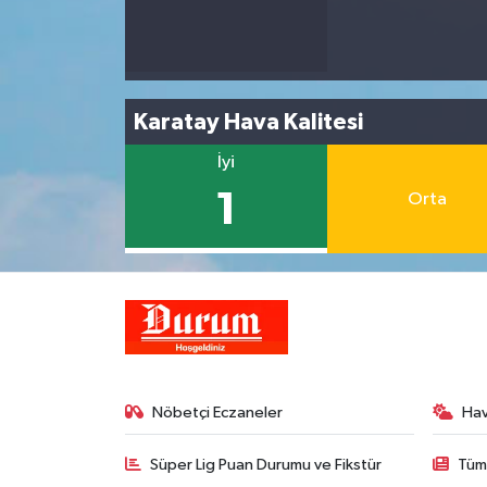
Karatay Hava Kalitesi
İyi
1
Orta
Nöbetçi Eczaneler
Ha
Süper Lig Puan Durumu ve Fikstür
Tüm