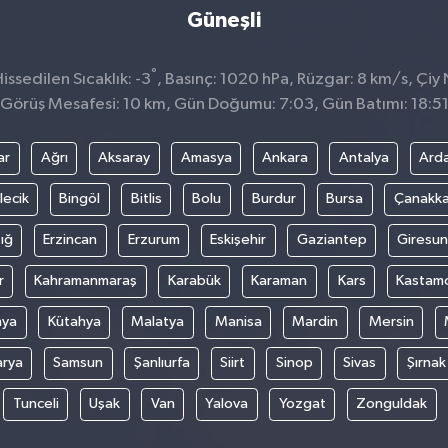
Güneşli
°
ssedilen Sıcaklık: -3
, Basınç: 1020 hPa, Rüzgar: 8 km/s, Çiy 
Görüş Mesafesi: 10 km, Gün Doğumu: 7:03, Gün Batımı: 18:5
ar
Ağrı
Aksaray
Amasya
Ankara
Antalya
Ard
lecik
Bingöl
Bitlis
Bolu
Burdur
Bursa
Çanakka
ığ
Erzincan
Erzurum
Eskişehir
Gaziantep
Giresun
r
Kahramanmaraş
Karabük
Karaman
Kars
Kastam
nya
Kütahya
Malatya
Manisa
Mardin
Mersin
arya
Samsun
Şanlıurfa
Siirt
Sinop
Sivas
Şırnak
Tunceli
Uşak
Van
Yalova
Yozgat
Zonguldak