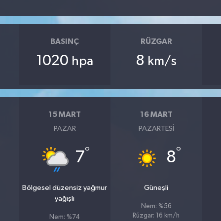
BASINÇ
RÜZGAR
1020
8
hpa
km/s
15 MART
16 MART
PAZAR
PAZARTESI
°
°
7
8
Bölgesel düzensiz yağmur
Güneşli
yağışlı
Nem: %56
Rüzgar: 16 km/h
Nem: %74