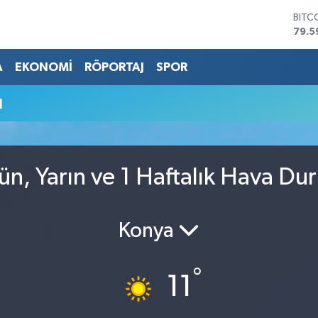
BITC
79.5
DOL
45,4
A
EKONOMİ
RÖPORTAJ
SPOR
EUR
53,3
u
STER
61,6
G.AL
686
BİST
ün, Yarın ve 1 Haftalık Hava Du
14.5
Konya
°
11