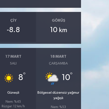
ÇIY
GÖRÜŞ
-8.8
10
km
17 MART
18 MART
SALI
ÇARŞAMBA
°
°
8
10
Güneşli
Bölgesel düzensiz yağmur
yağışlı
Nem: %45
Rüzgar: 12 km/h
Nem: %53