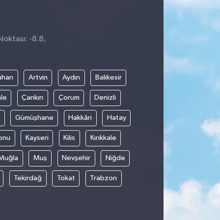
Noktası: -8.8,
1
ahan
Artvin
Aydın
Balıkesir
le
Çankırı
Çorum
Denizli
Gümüşhane
Hakkâri
Hatay
onu
Kayseri
Kilis
Kırıkkale
Muğla
Muş
Nevşehir
Niğde
Tekirdağ
Tokat
Trabzon