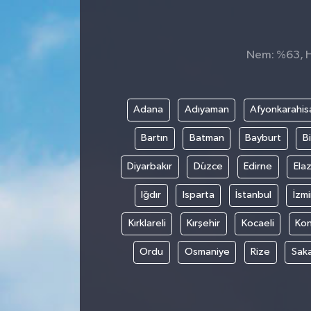
Nem: %63, Hi
Adana
Adıyaman
Afyonkarahis
Bartın
Batman
Bayburt
Bi
Diyarbakır
Düzce
Edirne
Elaz
Iğdır
Isparta
İstanbul
İzmi
Kırklareli
Kırşehir
Kocaeli
Ko
Ordu
Osmaniye
Rize
Sak