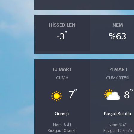
HISSEDILEN
NEM
°
-3
%63
13 MART
14 MART
CUMA
CUMARTESI
°
°
7
8
Güneşli
Parçalı Bulutlu
Nem: %41
Nem: %41
Rüzgar: 10 km/h
Rüzgar: 12 km/h