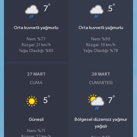
°
°
7
5
Orta kuvvetli yağmurlu
Orta kuvvetli yağmurlu
Nem: %77
Nem: %90
Rüzgar: 21 km/h
Rüzgar: 19 km/h
Yağış Olasılığı: %85
Yağış Olasılığı: %78
27 MART
28 MART
CUMA
CUMARTESI
°
°
5
7
Güneşli
Bölgesel düzensiz yağmur
yağışlı
Nem: %71
Rüzgar: 22 km/h