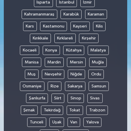
Isparta
İstanbul
İzmir
Kahramanmaraş
Karabük
Karaman
Kars
Kastamonu
Kayseri
Kilis
Kırıkkale
Kırklareli
Kırşehir
Kocaeli
Konya
Kütahya
Malatya
Manisa
Mardin
Mersin
Muğla
Muş
Nevşehir
Niğde
Ordu
Osmaniye
Rize
Sakarya
Samsun
Şanlıurfa
Siirt
Sinop
Sivas
Şırnak
Tekirdağ
Tokat
Trabzon
Tunceli
Uşak
Van
Yalova