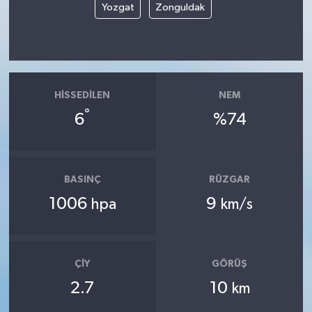
Yozgat
Zonguldak
HISSEDILEN
NEM
°
6
%74
BASINÇ
RÜZGAR
1006
9
hpa
km/s
ÇIY
GÖRÜŞ
2.7
10
km