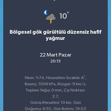
°
10
Bölgesel gök gürültülü düzensiz hafif
yağmur
22 Mart Pazar
20:15
°
Nem: %74, Hissedilen Sıcaklık: 6
,
Basınç: 1006 hPa, Rüzgar: 9 km/s,
Toplam Yağış: 0 mm, Çiy Noktası:
2.7,
Görüş Mesafesi: 10 km, Gün
Doğumu: 6:50, Gün Batımı: 19:03