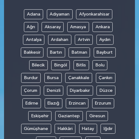
Adana
Adıyaman
Afyonkarahisar
Ağrı
Aksaray
Amasya
Ankara
Antalya
Ardahan
Artvin
Aydın
Balıkesir
Bartın
Batman
Bayburt
Bilecik
Bingöl
Bitlis
Bolu
Burdur
Bursa
Çanakkale
Çankırı
Çorum
Denizli
Diyarbakır
Düzce
Edirne
Elazığ
Erzincan
Erzurum
Eskişehir
Gaziantep
Giresun
Gümüşhane
Hakkâri
Hatay
Iğdır