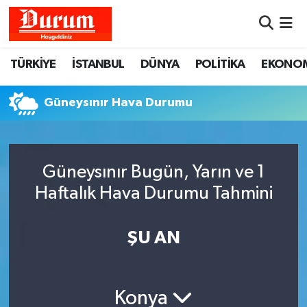
Nöbetçi Eczaneler
TÜRKİYE
İSTANBUL
DÜNYA
POLİTİKA
EKONO
Hava Durumu
Güneysınır Hava Durumu
Namaz Vakitleri
Trafik Durumu
Güneysınır Bugün, Yarın ve 1
Haftalık Hava Durumu Tahmini
Süper Lig Puan Durumu ve Fikstür
Tüm Manşetler
ŞU AN
Son Dakika Haberleri
Konya
Haber Arşivi