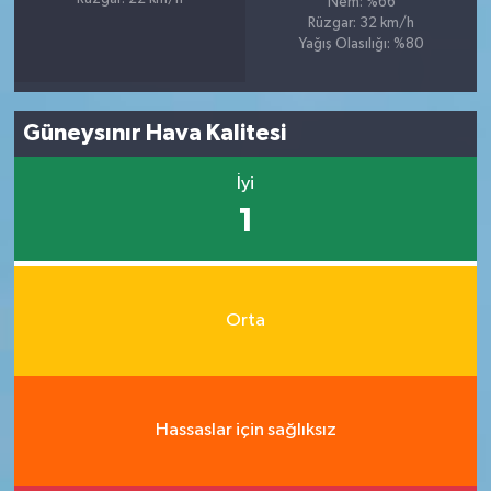
Nem: %66
Rüzgar: 32 km/h
Yağış Olasılığı: %80
Güneysınır Hava Kalitesi
İyi
1
Orta
Hassaslar için sağlıksız