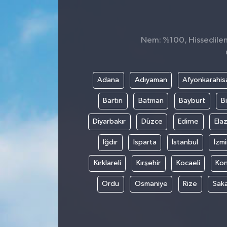
Nem: %100, Hissedilen 
Adana
Adıyaman
Afyonkarahis
Bartın
Batman
Bayburt
Bi
Diyarbakır
Düzce
Edirne
Elaz
Iğdır
Isparta
İstanbul
İzmi
Kırklareli
Kırşehir
Kocaeli
Ko
Ordu
Osmaniye
Rize
Sak