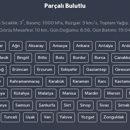
Parçalı Bulutlu
°
Sıcaklık: 3
, Basınç: 1000 hPa, Rüzgar: 5 km/s, Toplam Yağış:
Görüş Mesafesi: 10 km, Gün Doğumu: 6:56, Gün Batımı: 19:0
ar
Ağrı
Aksaray
Amasya
Ankara
Antalya
Ard
lecik
Bingöl
Bitlis
Bolu
Burdur
Bursa
Çanakka
ığ
Erzincan
Erzurum
Eskişehir
Gaziantep
Giresun
r
Kahramanmaraş
Karabük
Karaman
Kars
Kastam
nya
Kütahya
Malatya
Manisa
Mardin
Mersin
arya
Samsun
Şanlıurfa
Siirt
Sinop
Sivas
Şırnak
Tunceli
Uşak
Van
Yalova
Yozgat
Zonguldak