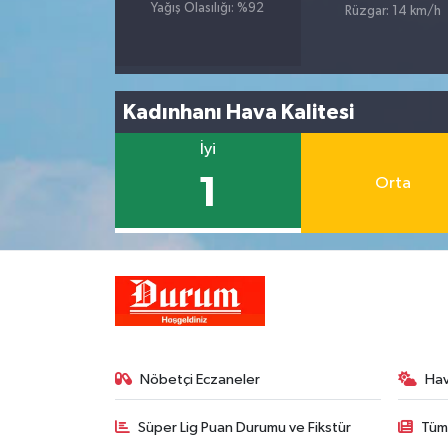
Yağış Olasılığı: %92
Rüzgar: 14 km/h
Kadınhanı Hava Kalitesi
İyi
1
Orta
Nöbetçi Eczaneler
Ha
Süper Lig Puan Durumu ve Fikstür
Tüm