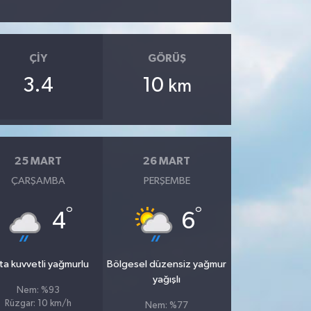
ÇIY
GÖRÜŞ
3.4
10
km
25 MART
26 MART
ÇARŞAMBA
PERŞEMBE
°
°
4
6
ta kuvvetli yağmurlu
Bölgesel düzensiz yağmur
yağışlı
Nem: %93
Rüzgar: 10 km/h
Nem: %77