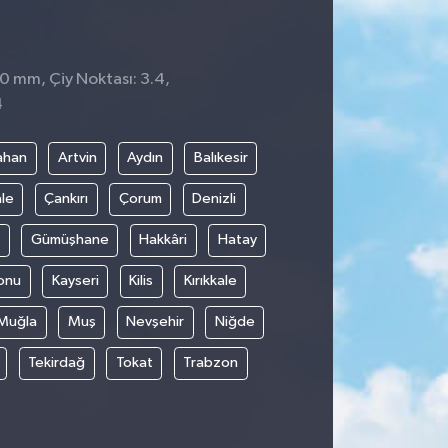
 0 mm, Çiy Noktası: 3.4,
4
ahan
Artvin
Aydın
Balıkesir
le
Çankırı
Çorum
Denizli
Gümüşhane
Hakkâri
Hatay
onu
Kayseri
Kilis
Kırıkkale
Muğla
Muş
Nevşehir
Niğde
Tekirdağ
Tokat
Trabzon