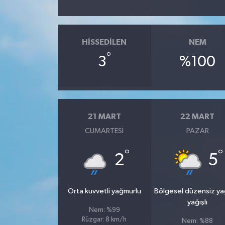
HISSEDILEN
NEM
°
3
%100
21 MART
22 MART
CUMARTESI
PAZAR
°
°
2
5
Orta kuvvetli yağmurlu
Bölgesel düzensiz y
yağışlı
Nem: %99
Rüzgar: 8 km/h
Nem: %88