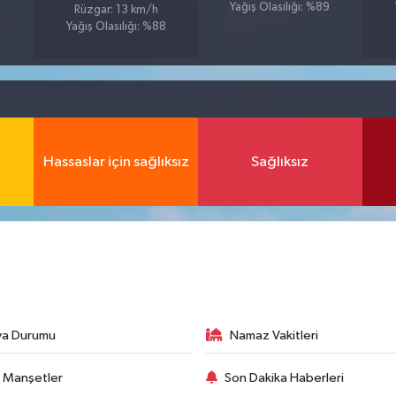
Yağış Olasılığı: %89
Rüzgar: 13 km/h
Yağış Olasılığı: %88
Hassaslar için sağlıksız
Sağlıksız
va Durumu
Namaz Vakitleri
 Manşetler
Son Dakika Haberleri