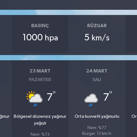
BASINÇ
RÜZGAR
1000
5
hpa
km/s
23 MART
24 MART
PAZARTESI
SALI
°
°
7
7
ağmur
Bölgesel düzensiz yağmur
Orta kuvvetli yağmurlu
Or
yağışlı
Nem: %77
Rüzgar: 13 km/h
Nem: %73