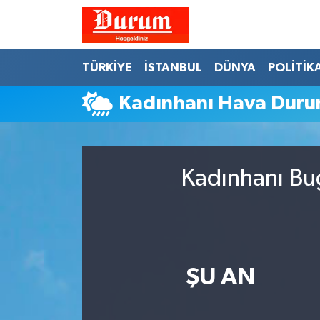
Nöbetçi Eczaneler
TÜRKİYE
İSTANBUL
DÜNYA
POLİTİK
Hava Durumu
Kadınhanı Hava Dur
Namaz Vakitleri
Trafik Durumu
Kadınhanı Bug
Süper Lig Puan Durumu ve Fikstür
Tüm Manşetler
ŞU AN
Son Dakika Haberleri
Haber Arşivi