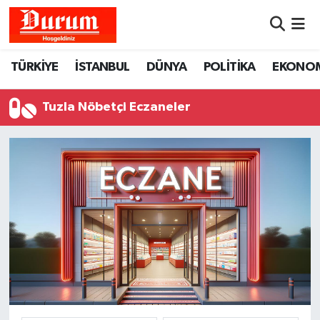
Nöbetçi Eczaneler
TÜRKİYE
İSTANBUL
DÜNYA
POLİTİKA
EKONO
Hava Durumu
Tuzla Nöbetçi Eczaneler
Namaz Vakitleri
Trafik Durumu
Süper Lig Puan Durumu ve Fikstür
Tüm Manşetler
Son Dakika Haberleri
Haber Arşivi