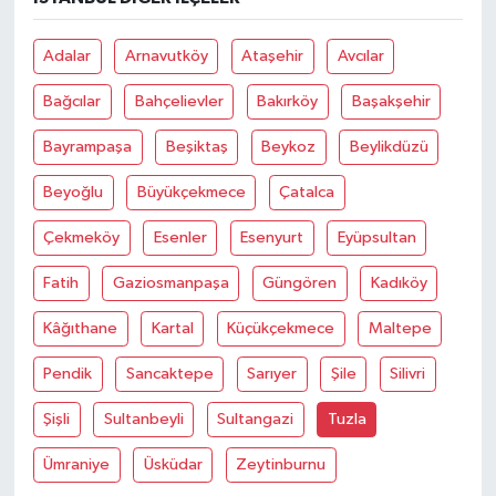
Adalar
Arnavutköy
Ataşehir
Avcılar
Bağcılar
Bahçelievler
Bakırköy
Başakşehir
Bayrampaşa
Beşiktaş
Beykoz
Beylikdüzü
Beyoğlu
Büyükçekmece
Çatalca
Çekmeköy
Esenler
Esenyurt
Eyüpsultan
Fatih
Gaziosmanpaşa
Güngören
Kadıköy
Kâğıthane
Kartal
Küçükçekmece
Maltepe
Pendik
Sancaktepe
Sarıyer
Şile
Silivri
Şişli
Sultanbeyli
Sultangazi
Tuzla
Ümraniye
Üsküdar
Zeytinburnu